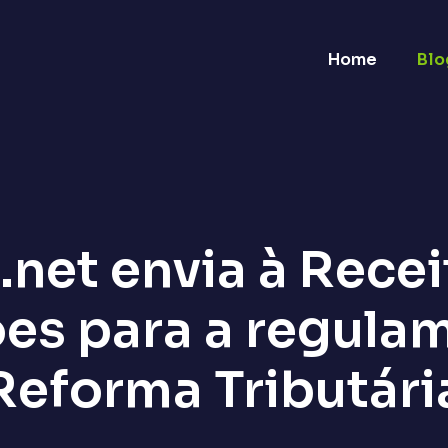
Home
Blo
net envia à Recei
ões para a regula
Reforma Tributári