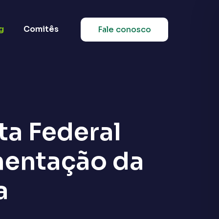
g
Comitês
Fale conosco
ta Federal
mentação da
a