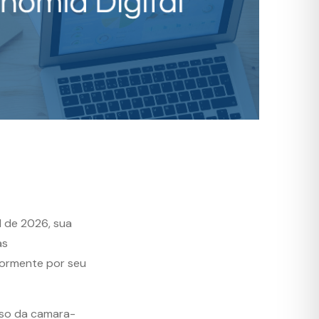
l de 2026, sua
as
iormente por seu
sso da camara-