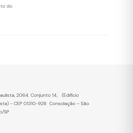
nto do
Paulista, 2064. Conjunto 14, (Edifício
ista) - CEP 01310-928 Consolação – São
o/SP