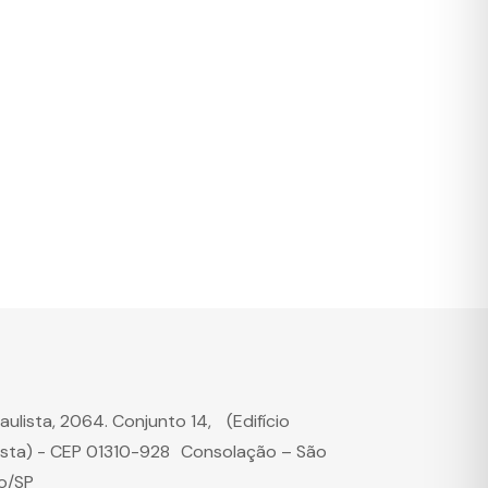
Paulista, 2064. Conjunto 14, (Edifício
ista) - CEP 01310-928 Consolação – São
o/SP