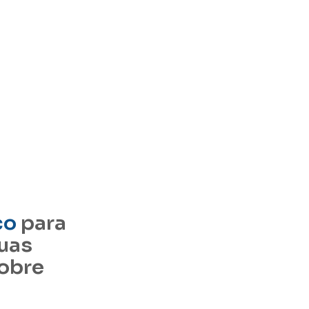
co
para
suas
sobre