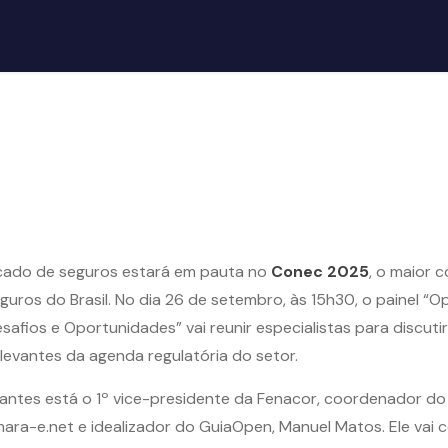
5
cado de seguros estará em pauta no
Conec 2025
, o maior 
guros do Brasil. No dia 26 de setembro, às 15h30, o painel “O
afios e Oportunidades” vai reunir especialistas para discuti
levantes da agenda regulatória do setor.
pantes está o 1º vice-presidente da Fenacor, coordenador d
ara-e.net e idealizador do GuiaOpen, Manuel Matos. Ele vai 