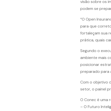
visão sobre os i
podem se prepar
“O Open Insuran
para que corret
fortaleçam sua r
prática, quais c
Segundo o execu
ambiente mais c
posicionar estr
preparado para 
Com o objetivo d
setor, o painel
O Conec é uma re
– O Futuro Intel