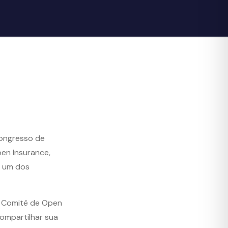
congresso de
pen Insurance,
r um dos
o Comitê de Open
compartilhar sua