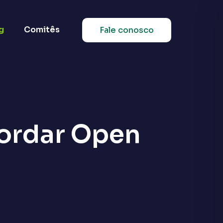
g
Comitês
Fale conosco
bordar Open