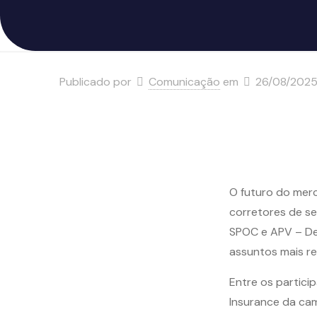
Publicado por
Comunicação
em
26/08/202
O futuro do mer
corretores de se
SPOC e APV – Des
assuntos mais re
Entre os partici
Insurance da cam