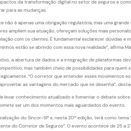
mpactos da transformação digital no setor de seguros e com
ar para as mudanças.
ce não é apenas uma obrigação regulatória, mas uma grande
ores ampliem sua atuação, ofereçam soluções mais personali
elação com os clientes. É fundamental esclarecer dúvidas e m
aminhos estão se abrindo com essa nova realidade”, afirma Ma
tivo, a abertura de dados e a integração de plataformas de
ompetitivo, mas também cheio de possibilidades para quem 
ategicamente. “O corretor que entender esses movimentos es
aproveitar as vantagens do mercado que se desenha”, desta
e levar conhecimento atualizado e fomentar o debate sobre 
 promete ser um dos momentos mais aguardados do evento.
alização do Sincor-SP e, nesta 20ª edição, terá como tema “S
igente do Corretor de Seguros”. O evento acontece de 25 a 