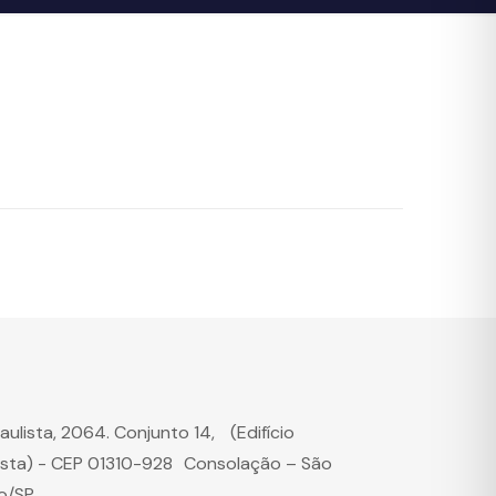
Paulista, 2064. Conjunto 14, (Edifício
ista) - CEP 01310-928 Consolação – São
o/SP