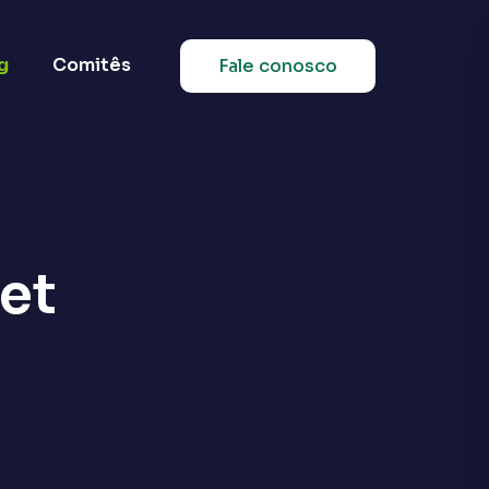
g
Comitês
Fale conosco
et