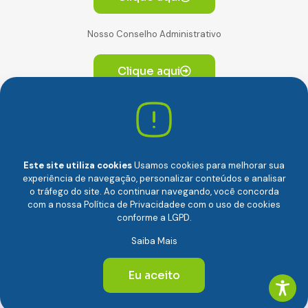
Nosso Conselho Administrativo
Clique aqui
Av. Paulista, 2064. Conjunto 14, (Edifício Paulista) -
CEP 01310-928 Consolação – São Paulo/SP
Este site utiliza cookies
Usamos cookies para melhorar sua
experiência de navegação, personalizar conteúdos e analisar
o tráfego do site. Ao continuar navegando, você concorda
com a nossa
Política de Privacidade
e com o uso de cookies
conforme a LGPD.
Câmara Brasileira da Economia Digital (camara-e.net) |
Saiba Mais
CNPJ: 04.481.317/0001-48 | Todos os direitos reservados
© 2024
Eu aceito