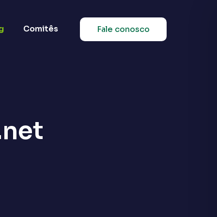
g
Comitês
Fale conosco
.net