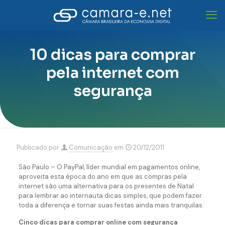
10 dicas para comprar
pela internet com
segurança
Publicado por
Comunicação
em
20/12/2011
São Paulo – O PayPal, líder mundial em pagamentos online,
aproveita esta época do ano em que as compras pela
internet são uma alternativa para os presentes de Natal
para lembrar ao internauta dicas simples, que podem fazer
toda a diferença e tornar suas festas ainda mais tranquilas:
Cinco dicas para comprar online com segurança