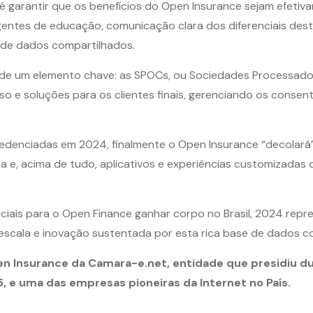
é garantir que os benefícios do Open Insurance sejam efetiv
angentes de educação, comunicação clara dos diferenciais des
e de dados compartilhados.
de um elemento chave: as SPOCs, ou Sociedades Processador
uso e soluções para os clientes finais, gerenciando os cons
edenciadas em 2024, finalmente o Open Insurance “decolará”
 e, acima de tudo, aplicativos e experiências customizadas 
iais para o Open Finance ganhar corpo no Brasil, 2024 repr
 escala e inovação sustentada por esta rica base de dados 
 Insurance da Camara-e.net, entidade que presidiu du
5, e uma das empresas pioneiras da Internet no País.