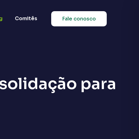
g
Comitês
Fale conosco
nsolidação para
e