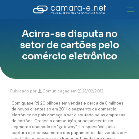
Acirra-se disputa no
setor de cartões pelo
comércio eletrônico
Publicado por
Comunicação
em
23/02/2012
Com quase R$ 20 bilhões em vendas e cerca de 8 milhões
de novos clientes só em 2011, o segmento de comércio
eletrônico no país começa a ser disputado pelas empresas
de cartões. Cresce a competição, principalmente, no
segmento chamado de “gateway” – responsável pela
captura e processamento dos pagamentos das vendas on-
line. O Valor apurou que a Redecard, ainda fora desse