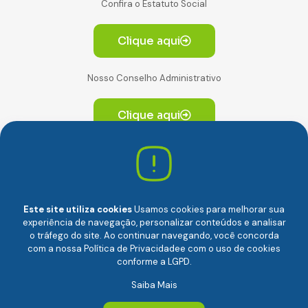
Confira o Estatuto Social
Clique aqui
Nosso Conselho Administrativo
Clique aqui
Av. Paulista, 2064. Conjunto 14, (Edifício Paulista) -
CEP 01310-928 Consolação – São Paulo/SP
Este site utiliza cookies
Usamos cookies para melhorar sua
experiência de navegação, personalizar conteúdos e analisar
o tráfego do site. Ao continuar navegando, você concorda
com a nossa
Política de Privacidade
e com o uso de cookies
conforme a LGPD.
Câmara Brasileira da Economia Digital (camara-e.net) |
Saiba Mais
CNPJ: 04.481.317/0001-48 | Todos os direitos reservados