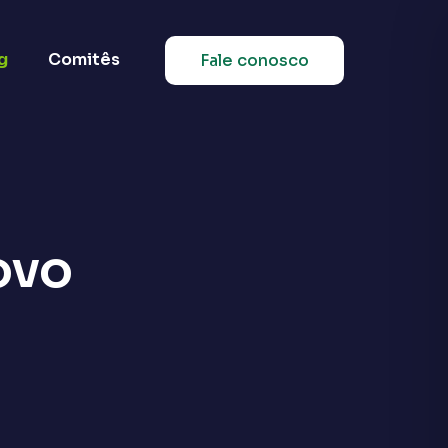
g
Comitês
Fale conosco
ovo