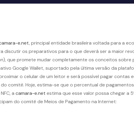
camara-e.net
, principal entidade brasileira voltada para a e
ara discutir os preparativos para o que deverá ser a maior 
ion), que promete mudar completamente os conceitos sobre 
icativo Google Wallet, suportado pela última versão da platafo
oximar o celular de um leitor e será possível pagar contas em 
o comitê. Hoje, estima-se que o percentual de pagamentos via
 NFC, a
camara-e.net
estima que esse valor possa chegar a 5
cipam do comitê de Meios de Pagamento na Internet: