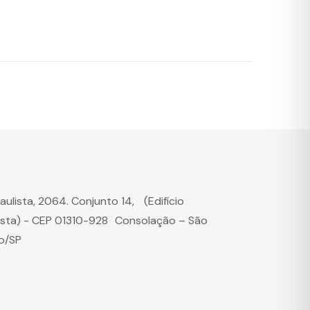
Paulista, 2064. Conjunto 14, (Edifício
ista) - CEP 01310-928 Consolação – São
o/SP