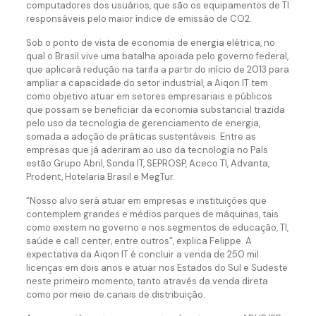
computadores dos usuários, que são os equipamentos de TI
responsáveis pelo maior índice de emissão de CO2.
Sob o ponto de vista de economia de energia elétrica, no
qual o Brasil vive uma batalha apoiada pelo governo federal,
que aplicará redução na tarifa a partir do início de 2013 para
ampliar a capacidade do setor industrial, a Aiqon IT tem
como objetivo atuar em setores empresariais e públicos
que possam se beneficiar da economia substancial trazida
pelo uso da tecnologia de gerenciamento de energia,
somada a adoção de práticas sustentáveis. Entre as
empresas que já aderiram ao uso da tecnologia no País
estão Grupo Abril, Sonda IT, SEPROSP, Aceco TI, Advanta,
Prodent, Hotelaria Brasil e MegTur.
“Nosso alvo será atuar em empresas e instituições que
contemplem grandes e médios parques de máquinas, tais
como existem no governo e nos segmentos de educação, TI,
saúde e call center, entre outros”, explica Felippe. A
expectativa da Aiqon IT é concluir a venda de 250 mil
licenças em dois anos e atuar nos Estados do Sul e Sudeste
neste primeiro momento, tanto através da venda direta
como por meio de canais de distribuição.