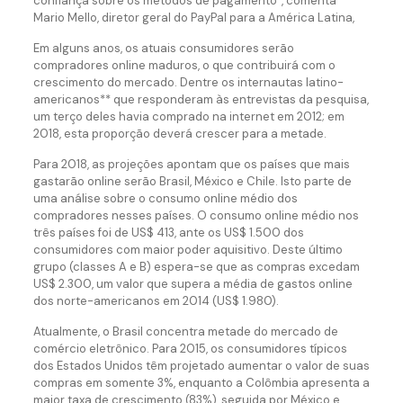
confiança sobre os métodos de pagamento”, comenta
Mario Mello, diretor geral do PayPal para a América Latina,
Em alguns anos, os atuais consumidores serão
compradores online maduros, o que contribuirá com o
crescimento do mercado. Dentre os internautas latino-
americanos** que responderam às entrevistas da pesquisa,
um terço deles havia comprado na internet em 2012; em
2018, esta proporção deverá crescer para a metade.
Para 2018, as projeções apontam que os países que mais
gastarão online serão Brasil, México e Chile. Isto parte de
uma análise sobre o consumo online médio dos
compradores nesses países. O consumo online médio nos
três países foi de US$ 413, ante os US$ 1.500 dos
consumidores com maior poder aquisitivo. Deste último
grupo (classes A e B) espera-se que as compras excedam
US$ 2.300, um valor que supera a média de gastos online
dos norte-americanos em 2014 (US$ 1.980).
Atualmente, o Brasil concentra metade do mercado de
comércio eletrônico. Para 2015, os consumidores típicos
dos Estados Unidos têm projetado aumentar o valor de suas
compras em somente 3%, enquanto a Colômbia apresenta a
maior taxa de crescimento (83%), seguida por México e