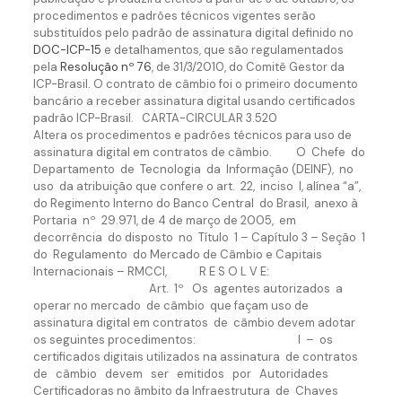
procedimentos e padrões técnicos vigentes serão
substituídos pelo padrão de assinatura digital definido no
DOC-ICP-15
e detalhamentos, que são regulamentados
pela
Resolução nº 76
, de 31/3/2010, do Comitê Gestor da
ICP-Brasil. O contrato de câmbio foi o primeiro documento
bancário a receber assinatura digital usando certificados
padrão ICP-Brasil. CARTA-CIRCULAR 3.520
Altera os procedimentos e padrões técnicos para uso de
assinatura digital em contratos de câmbio. O Chefe do
Departamento de Tecnologia da Informação (DEINF), no
uso da atribuição que confere o art. 22, inciso I, alínea “a”,
do Regimento Interno do Banco Central do Brasil, anexo à
Portaria nº 29.971, de 4 de março de 2005, em
decorrência do disposto no Título 1 – Capítulo 3 – Seção 1
do Regulamento do Mercado de Câmbio e Capitais
Internacionais – RMCCI, R E S O L V E:
Art. 1º Os agentes autorizados a
operar no mercado de câmbio que façam uso de
assinatura digital em contratos de câmbio devem adotar
os seguintes procedimentos: I – os
certificados digitais utilizados na assinatura de contratos
de câmbio devem ser emitidos por Autoridades
Certificadoras no âmbito da Infraestrutura de Chaves