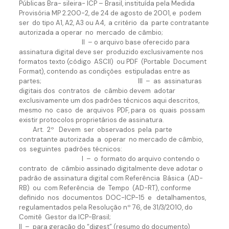
Públicas Bra- sileira- ICP – Brasil, instituída pela Medida
Provisória MP 2.200-2, de 24 de agosto de 2001, e podem
ser do tipo A1, A2, A3 ou A4, a critério da parte contratante
autorizada a operar no mercado de câmbio;
II – o arquivo base oferecido para
assinatura digital deve ser produzido exclusivamente nos
formatos texto (código ASCII) ou PDF (Portable Document
Format), contendo as condições estipuladas entre as
partes; III – as assinaturas
digitais dos contratos de câmbio devem adotar
exclusivamente um dos padrões técnicos aqui descritos,
mesmo no caso de arquivos PDF, para os quais possam
existir protocolos proprietários de assinatura.
Art. 2º Devem ser observados pela parte
contratante autorizada a operar no mercado de câmbio,
os seguintes padrões técnicos:
I – o formato do arquivo contendo o
contrato de câmbio assinado digitalmente deve adotar o
padrão de assinatura digital com Referência Básica (AD-
RB) ou com Referência de Tempo (AD-RT), conforme
definido nos documentos DOC-ICP-15 e detalhamentos,
regulamentados pela Resolução nº 76, de 31/3/2010, do
Comitê Gestor da ICP-Brasil;
II – para geração do “digest” (resumo do documento)