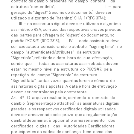
contrato de câmbio presente no campo “content” da
estrutura “contentInfo”; II – para
geração do “digest” (resumo do documento) deve ser
utilizado o algoritmo de “hashing” SHA-1 (RFC 3174);
III – na assinatura digital deve ser utilizado o algoritmo
assimétrico RSA, com uso das respectivas chaves privadas
das partes para cifragem do “digest” do documento, no
padrão PKCS#1 (RFC 2313); IV – cada assinatura deve
ser executada considerando o atributo “signingTime” no
campo “authenticatedAttributes” da estrutura
“SignerInfo”, refletindo a data-hora de sua efetivação,
sendo que todas as assinaturas assim obtidas devem
estar no mesmo nível na estrutura do PKCS#7, pela
repetição do campo “SignerInfo” da estrutura
“SignedData”, tantas vezes quantas forem o número de
assinaturas digitais apostas. A data e hora de efetivação
devem ser controladas pela contratante.
Art. 4º O arquivo resultante, contendo o contrato de
câmbio (representação attached), as assinaturas digitais
geradas e os respectivos certificados digitais utilizados,
deve ser armazenado pelo prazo que a regulamentação
cambial determinar. É opcional o armazenamento dos
certificados digitais das Autoridades Certificadoras
participantes da cadeia de confiança, bem como das