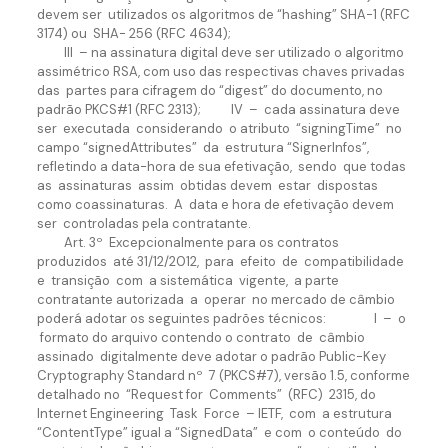
devem ser utilizados os algoritmos de “hashing” SHA-1 (RFC
3174) ou SHA- 256 (RFC 4634);
III – na assinatura digital deve ser utilizado o algoritmo
assimétrico RSA, com uso das respectivas chaves privadas
das partes para cifragem do “digest” do documento, no
padrão PKCS#1 (RFC 2313); IV – cada assinatura deve
ser executada considerando o atributo “signingTime” no
campo “signedAttributes” da estrutura “SignerInfos”,
refletindo a data-hora de sua efetivação, sendo que todas
as assinaturas assim obtidas devem estar dispostas
como coassinaturas. A data e hora de efetivação devem
ser controladas pela contratante.
Art. 3º Excepcionalmente para os contratos
produzidos até 31/12/2012, para efeito de compatibilidade
e transição com a sistemática vigente, a parte
contratante autorizada a operar no mercado de câmbio
poderá adotar os seguintes padrões técnicos: I – o
formato do arquivo contendo o contrato de câmbio
assinado digitalmente deve adotar o padrão Public-Key
Cryptography Standard nº 7 (PKCS#7), versão 1.5, conforme
detalhado no “Request for Comments” (RFC) 2315, do
Internet Engineering Task Force – IETF, com a estrutura
“ContentType” igual a “SignedData” e com o conteúdo do