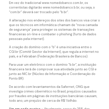
Em vez do tradicional www.nomedobanco.com.br, os
correntistas digitarão www.nomedobanco.b.br, ou seja, o
“com.br” deverá ser trocado pelo “b.br”.
A alteração nos endereços dos sites dos bancos visa criar o
que os técnicos em informática chamam de “nova camada
de segurança” para proteger os sistemas de transações
financeiras on-line e combater o phishing (furto de dados
pessoais pela internet).
A criação do domínio com o “b” é uma iniciativa entre o
CGI.br (Comitê Gestor da Internet), que regula a internet no
país, e a Febraban (Federação Brasileira de Bancos).
Para usar um eletrônico com o domínio “b.br”, a instituição
financeira terá de comprovar sua atividade junto ao CGI e
junto ao NIC.br (Núcleo de Informação e Coordenação do
Ponto BR).
De acordo com levantamentos da Safernet, ONG que
investiga crimes cibernético no Brasil, prejuízos causados
por fraudes em páginas de instituições bancárias causam,
todo ano, um prejuízo de cerca de R$ 1 bilhão.
Um em cada quatro –
Atualmente, cerca de 25% das