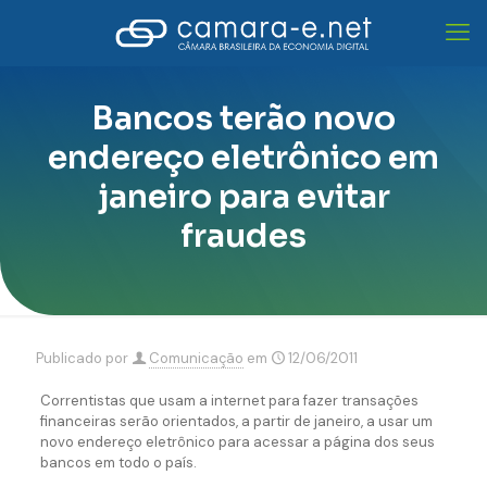
Bancos terão novo
endereço eletrônico em
janeiro para evitar
fraudes
Publicado por
Comunicação
em
12/06/2011
Correntistas que usam a internet para fazer transações
financeiras serão orientados, a partir de janeiro, a usar um
novo endereço eletrônico para acessar a página dos seus
bancos em todo o país.