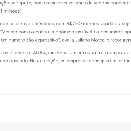
uração se repete, com os maiores volumes de vendas concentr
4 milhões).
oram os eletrodomésticos, com R$ 370 milhões vendidos, seg
s. “Mesmo com o cenário econômico instável, o consumidor ap
m número tão expressivo”, avalia Juliano Motta, diretor gera
 eram homens e 46,8%, mulheres. Um em cada três compradore
 ano passado. Nesta edição, as empresas conseguiram evitar 