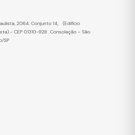
Paulista, 2064. Conjunto 14, (Edifício
ista) - CEP 01310-928 Consolação – São
o/SP