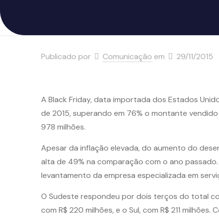
Publicado por
Comunicação
em
29/11/2015
A Black Friday, data importada dos Estados Unido
de 2015, superando em 76% o montante vendido e
978 milhões.
Apesar da inflação elevada, do aumento do desem
alta de 49% na comparação com o ano passado. E
levantamento da empresa especializada em serviç
O Sudeste respondeu por dois terços do total c
com R$ 220 milhões, e o Sul, com R$ 211 milhões.