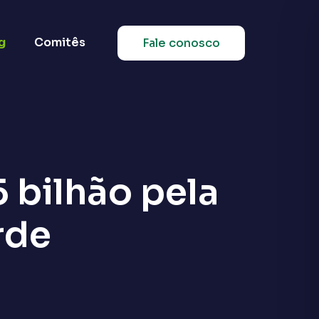
g
Comitês
Fale conosco
 bilhão pela
rde