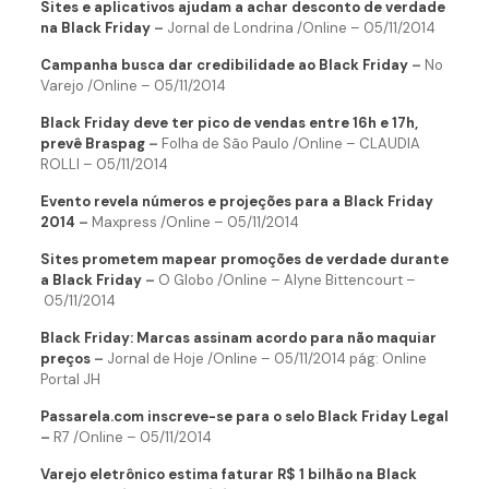
Sites e aplicativos ajudam a achar desconto de verdade
na Black Friday
–
Jornal de Londrina /Online – 05/11/2014
Campanha busca dar credibilidade ao Black Friday
–
No
Varejo /Online – 05/11/2014
Black Friday deve ter pico de vendas entre 16h e 17h,
prevê Braspag
–
Folha de São Paulo /Online – CLAUDIA
ROLLI – 05/11/2014
Evento revela números e projeções para a Black Friday
2014
–
Maxpress /Online – 05/11/2014
Sites prometem mapear promoções de verdade durante
a Black Friday
–
O Globo /Online – Alyne Bittencourt –
05/11/2014
Black Friday: Marcas assinam acordo para não maquiar
preços
–
Jornal de Hoje /Online – 05/11/2014 pág: Online
Portal JH
Passarela.com inscreve-se para o selo Black Friday Legal
–
R7 /Online – 05/11/2014
Varejo eletrônico estima faturar R$ 1 bilhão na Black