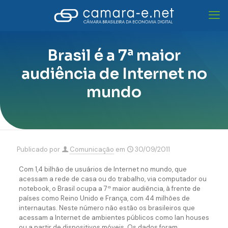
Brasil é a 7ª maior
audiência de Internet no
mundo
Publicado por
Comunicação
em
30/09/2011
Com 1,4 bilhão de usuários de Internet no mundo, que
acessam a rede de casa ou do trabalho, via computador ou
notebook, o Brasil ocupa a 7ª maior audiência, à frente de
países como Reino Unido e França, com 44 milhões de
internautas. Neste número não estão os brasileiros que
acessam a Internet de ambientes públicos como lan houses
ou a partir de dispositivos móveis. Os dados foram