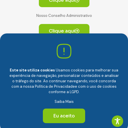
Clique aqui
Nosso Conselho Administrativo
Clique aqui
Av. Paulista, 2064. Conjunto 14, (Edifício Paulista) -
CEP 01310-928 Consolação – São Paulo/SP
Este site utiliza cookies
Usamos cookies para melhorar sua
experiência de navegação, personalizar conteúdos e analisar
o tráfego do site. Ao continuar navegando, você concorda
com a nossa
Política de Privacidade
e com o uso de cookies
conforme a LGPD.
Câmara Brasileira da Economia Digital (camara-e.net) |
Saiba Mais
CNPJ: 04.481.317/0001-48 | Todos os direitos reservados
© 2024
Eu aceito