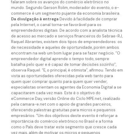
falaram sobre os avanços do comércio eletrônico no
mundo. Segundo Gerson Rolim, moderador do evento, o e-
commerce é um segmento pujante da economia brasileira.
Da divulgação à entrega
Devido à facilidade de comprar
pela Internet, o canal torna-se favorável para os
empreendedores digitais. De acordo com a analista técnica
de acesso ao mercado e serviços financeiros do Sebrae-RJ,
Raquel Abrantes, existem dois tipos de empreendedores: os
de necessidade e aqueles de oportunidade, porém ambos
encontram na web um bom lugar para se fazer negócio. “O
empreendedor digital aprende o tempo todo, sempre
batalha pelo quer e é capaz de tomar decisões sozinho”,
observa Raquel. “E, o principal, é otimista”, afirmou. Tendo em
vista as oportunidades oferecidas pela web tanto para
quem quer comprar quanto para quem quer vender,
especialistas orientam os agentes da Economia Digital a se
capacitarem cada vez mais. Este é o objetivo do
eCommerce Day, versão Online do Ciclo MPE.net, realizado
pela camara-e.net com o apoio de grandes parceiros,
oferecendo palestras gratuitas para micros e pequenos
empresários. “Um dos objetivos deste evento é reforçar a
importância do comércio eletrônico no Brasil e a forma
como o País deve tratar este segmento que cresce cada
vez mais, além de motivar os micros e pequenos