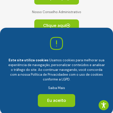
Nosso Conselho Administrativo
Clique aqui
Av. Paulista, 2064. Conjunto 14, (Edifício Paulista) -
CEP 01310-928 Consolação – São Paulo/SP
Este site utiliza cookies
Usamos cookies para melhorar sua
experiência de navegação, personalizar conteúdos e analisar
o tráfego do site. Ao continuar navegando, você concorda
com a nossa
Política de Privacidade
e com o uso de cookies
conforme a LGPD.
Câmara Brasileira da Economia Digital (camara-e.net) |
Saiba Mais
CNPJ: 04.481.317/0001-48 | Todos os direitos reservados
© 2024
Eu aceito