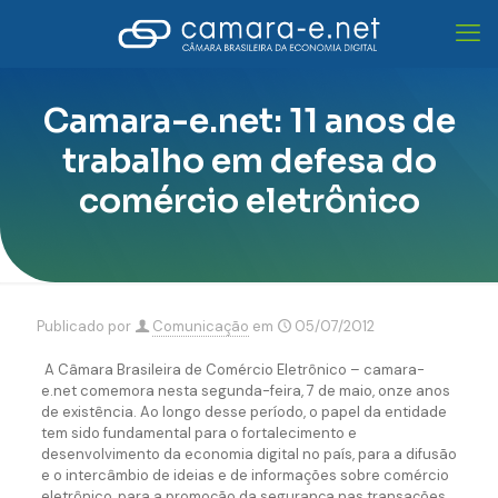
Camara-e.net: 11 anos de
trabalho em defesa do
comércio eletrônico
Publicado por
Comunicação
em
05/07/2012
A Câmara Brasileira de Comércio Eletrônico – camara-
e.net comemora nesta segunda-feira, 7 de maio, onze anos
de existência. Ao longo desse período,
o papel da entidade
tem sido fundamental para o fortalecimento e
desenvolvimento da economia digital no país, para a difusão
e o intercâmbio de ideias e de informações sobre comércio
eletrônico, para a promoção da segurança nas transações