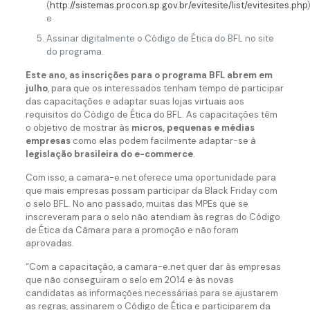
(
http://sistemas.procon.sp.gov.br/evitesite/list/evitesites.php
)
e
Assinar digitalmente o Código de Ética do BFL no site
do programa.
Este ano, as inscrições para o programa BFL abrem em
julho
, para que os interessados tenham tempo de participar
das capacitações e adaptar suas lojas virtuais aos
requisitos do Código de Ética do BFL. As capacitações têm
o objetivo de mostrar às
micros, pequenas e médias
empresas
como elas podem facilmente adaptar-se à
legislação brasileira do e-commerce
.
Com isso, a camara-e.net oferece uma oportunidade para
que mais empresas possam participar da Black Friday com
o selo BFL. No ano passado, muitas das MPEs que se
inscreveram para o selo não atendiam às regras do Código
de Ética da Câmara para a promoção e não foram
aprovadas.
“Com a capacitação, a camara-e.net quer dar às empresas
que não conseguiram o selo em 2014 e às novas
candidatas as informações necessárias para se ajustarem
as regras, assinarem o Código de Ética e participarem da