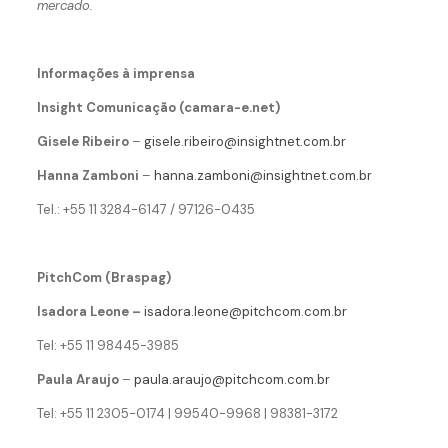
mercado.
Informações à imprensa
Insight Comunicação (camara-e.net)
Gisele Ribeiro
–
gisele.ribeiro@insightnet.com.br
Hanna Zamboni
–
hanna.zamboni@insightnet.com.br
Tel.: +55 11 3284-6147 / 97126-0435
PitchCom (Braspag)
Isadora Leone –
isadora.leone@pitchcom.com.br
Tel: +55 11 98445-3985
Paula Araujo
–
paula.araujo@pitchcom.com.br
Tel: +55 11 2305-0174 | 99540-9968 | 98381-3172