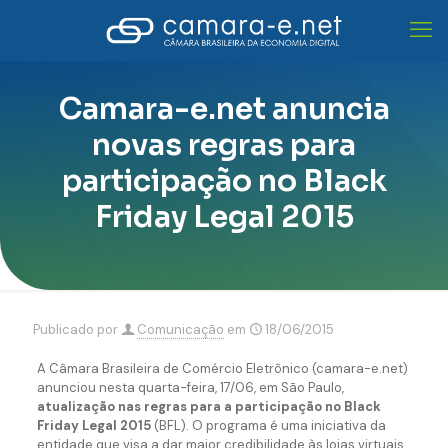
Camara-e.net anuncia
novas regras para
participação no Black
Friday Legal 2015
Publicado por
Comunicação
em
18/06/2015
A Câmara Brasileira de Comércio Eletrônico (camara-e.net)
anunciou nesta quarta-feira, 17/06, em São Paulo,
atualização nas regras para a participação no Black
Friday Legal 2015
(BFL). O programa é uma iniciativa da
entidade que visa a dar maior credibilidade às lojas virtuais