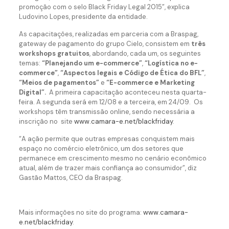
promoção com o selo Black Friday Legal 2015”, explica
Ludovino Lopes, presidente da entidade.
As capacitações, realizadas em parceria com a Braspag,
gateway de pagamento do grupo Cielo, consistem em
três
workshops gratuitos
, abordando, cada um, os seguintes
temas:
“Planejando um e-commerce”
,
“Logística no e-
commerce”
,
“Aspectos legais e Código de Ética do BFL”
,
“Meios de pagamentos”
e
“E-commerce e Marketing
Digital”.
A primeira capacitação aconteceu nesta quarta-
feira. A segunda será em 12/08 e a terceira, em 24/09. Os
workshops têm transmissão online, sendo necessária a
inscrição no site
www.camara-e.net/blackfriday
.
“A ação permite que outras empresas conquistem mais
espaço no comércio eletrônico, um dos setores que
permanece em crescimento mesmo no cenário econômico
atual, além de trazer mais confiança ao consumidor”, diz
Gastão Mattos, CEO da Braspag.
Mais informações no site do programa:
www.camara-
e.net/blackfriday
.