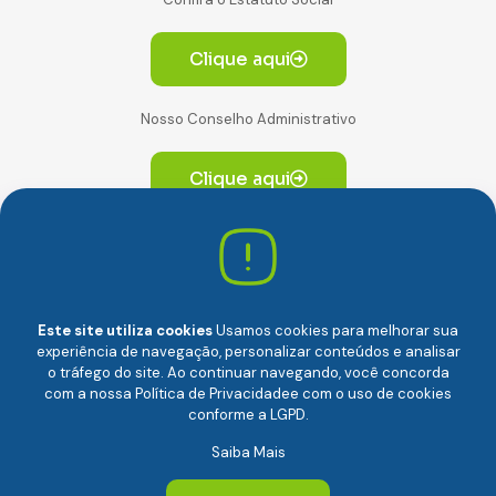
Clique aqui
Nosso Conselho Administrativo
Clique aqui
Av. Paulista, 2064. Conjunto 14, (Edifício Paulista) -
CEP 01310-928 Consolação – São Paulo/SP
Este site utiliza cookies
Usamos cookies para melhorar sua
experiência de navegação, personalizar conteúdos e analisar
o tráfego do site. Ao continuar navegando, você concorda
com a nossa
Política de Privacidade
e com o uso de cookies
conforme a LGPD.
Câmara Brasileira da Economia Digital (camara-e.net) |
Saiba Mais
CNPJ: 04.481.317/0001-48 | Todos os direitos reservados
© 2024