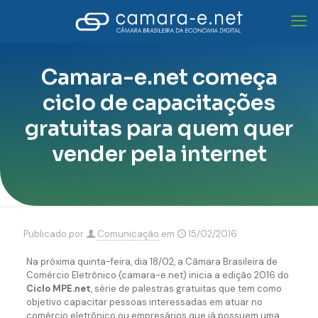
Camara-e.net começa
ciclo de capacitações
gratuitas para quem quer
vender pela internet
Publicado por
Comunicação
em
15/02/2016
Na próxima quinta-feira, dia 18/02, a Câmara Brasileira de
Comércio Eletrônico (camara-e.net) inicia a edição 2016 do
Ciclo MPE.net
, série de palestras gratuitas que tem como
objetivo capacitar pessoas interessadas em atuar no
comércio eletrônico ou empresários que já possuem uma