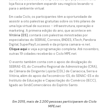
loja física e pretendem expandir seu negócio levando-o
para o ambiente virtual.
Em cada Ciclo, os participantes têm a oportunidade de
assistir a oito palestras gratuitas sobre os três pilares de
uma loja virtual de sucesso – infraestrutura, operação e
marketing. A primeira edição do ano, que acontece em
Vitória (ES)
, contará com palestras ministradas por
especialistas do SEBRAE, Correios, BNDES, XTech, Pandora
Digital, SuperPay/Locaweb e da própria camara-e.net.
Clique aqui
e veja a programação completa. Até novembro,
outras 19 cidades receberão o Ciclo MPE.net.
O evento também conta com o apoio de divulgação do
SEBRAE-ES, do Conselho Regional de Administração (CRA),
da Câmara de Dirigente Lojista (CDL) de Cariacica, Serra e
Vitória, além do apoio da Fecomércio-ES, do SENAC-ES e do
Instituto de Educação e Capacitação do Comércio (IECC),
ligado ao SindiComerciários do Espírito Santo.
Em 2015, mais de 2.200 pessoas participaram do Ciclo
MPE.net