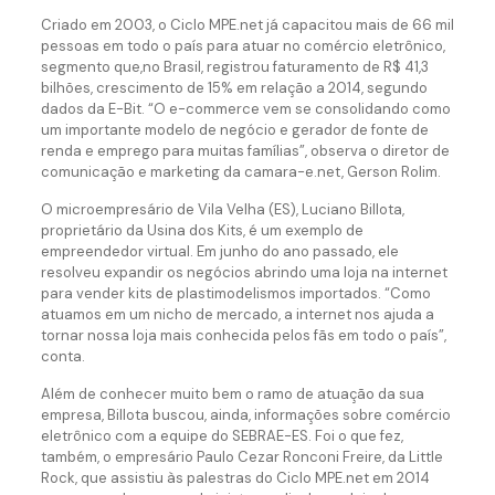
Criado em 2003, o Ciclo MPE.net já capacitou mais de 66 mil
pessoas em todo o país para atuar no comércio eletrônico,
segmento que,no Brasil, registrou faturamento de R$ 41,3
bilhões, crescimento de 15% em relação a 2014, segundo
dados da E-Bit. “O e-commerce vem se consolidando como
um importante modelo de negócio e gerador de fonte de
renda e emprego para muitas famílias”, observa o diretor de
comunicação e marketing da camara-e.net, Gerson Rolim.
O microempresário de Vila Velha (ES), Luciano Billota,
proprietário da Usina dos Kits, é um exemplo de
empreendedor virtual. Em junho do ano passado, ele
resolveu expandir os negócios abrindo uma loja na internet
para vender kits de plastimodelismos importados. “Como
atuamos em um nicho de mercado, a internet nos ajuda a
tornar nossa loja mais conhecida pelos fãs em todo o país”,
conta.
Além de conhecer muito bem o ramo de atuação da sua
empresa, Billota buscou, ainda, informações sobre comércio
eletrônico com a equipe do SEBRAE-ES. Foi o que fez,
também, o empresário Paulo Cezar Ronconi Freire, da Little
Rock, que assistiu às palestras do Ciclo MPE.net em 2014