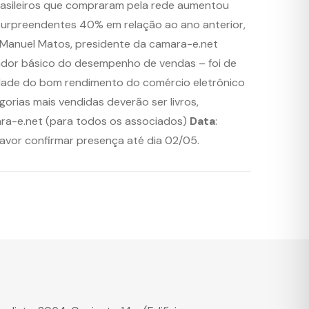
brasileiros que compraram pela rede aumentou
: surpreendentes 40% em relação ao ano anterior,
a Manuel Matos, presidente da camara-e.net
cador básico do desempenho de vendas – foi de
idade do bom rendimento do comércio eletrônico
orias mais vendidas deverão ser livros,
ra-e.net (para todos os associados)
Data
:
Favor confirmar presença até dia 02/05.