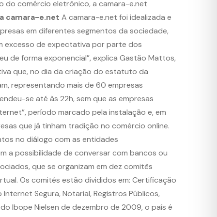
ão do comércio eletrônico, a camara-e.net
da camara-e.net
A camara-e.net foi idealizada e
mpresas em diferentes segmentos da sociedade,
m excesso de expectativa por parte dos
u de forma exponencial”, explica Gastão Mattos,
va que, no dia da criação do estatuto da
am, representando mais de 60 empresas
stendeu-se até às 22h, sem que as empresas
ternet”, período marcado pela instalação e, em
sas que já tinham tradição no comércio online.
ntos no diálogo com as entidades
 tem a possibilidade de conversar com bancos ou
sociados, que se organizam em dez comitês
tual. Os comitês estão divididos em: Certificação
Internet Segura, Notarial, Registros Públicos,
 do Ibope Nielsen de dezembro de 2009, o país é