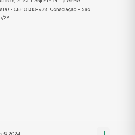
Paulista, 2064. Conjunto 14, (Edifício
ista) - CEP 01310-928 Consolação – São
o/SP
dos © 2024