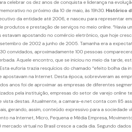
ara celebrar os dez anos de conquista e liderança na evoluç
memorativo no próximo dia 10 de maio, às 19h30.
Histórico 
ecutivo da entidade até 2006, e nasceu para representar e
 produtos e prestação de serviços no meio online. “Havia u
estavam apostando no comércio eletrônico, que hoje cresce
 setembro de 2002 a junho de 2005. Tamanha era a expectati
e 30 convidados, aproximadamente 100 pessoas comparecer
erbada. Aquele encontro, que se iniciou no meio da tarde, e
ta euforia trazia resquícios do chamado “efeito bolha da in
 apostavam na Internet. Desta época, sobreviveram as empre
 dos anos foi de aproximar as empresas de diferentes segme
lizados pela instituição, empresas do setor de varejo online
e vista destas. Atualmente, a camara-e.net conta com 85 as
ais, gerando, assim, conteúdo expressivo para a sociedade vir
mento na Internet, Micro, Pequena e Média Empresa, Movimento 
 mercado virtual no Brasil cresce a cada dia. Segundo dados