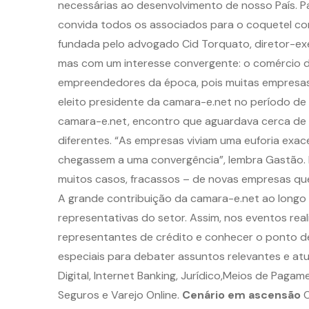
necessárias ao desenvolvimento de nosso País. P
convida todos os associados para o coquetel co
fundada pelo advogado Cid Torquato, diretor-ex
mas com um interesse convergente: o comércio de
empreendedores da época, pois muitas empresas 
eleito presidente da camara-e.net no período de
camara-e.net, encontro que aguardava cerca d
diferentes. “As empresas viviam uma euforia exac
chegassem a uma convergência”, lembra Gastão. Es
muitos casos, fracassos – de novas empresas que
A grande contribuição da camara-e.net ao longo
representativas do setor. Assim, nos eventos rea
representantes de crédito e conhecer o ponto d
especiais para debater assuntos relevantes e atu
Digital, Internet Banking, Jurídico,Meios de Paga
Seguros e Varejo Online.
Cenário em ascensão
O