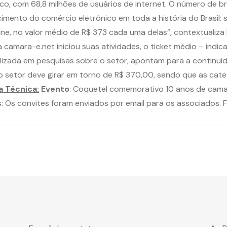
co, com 68,8 milhões de usuários de internet. O número de 
scimento do comércio eletrônico em toda a história do Brasil
ine, no valor médio de R$ 373 cada uma delas”, contextualiz
amara-e.net iniciou suas atividades, o ticket médio – indi
alizada em pesquisas sobre o setor, apontam para a continu
 setor deve girar em torno de R$ 370,00, sendo que as categ
a Técnica:
Evento
: Coquetel comemorativo 10 anos de cama
s
: Os convites foram enviados por email para os associados. 