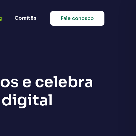
g
Comitês
Fale conosco
os e celebra
digital