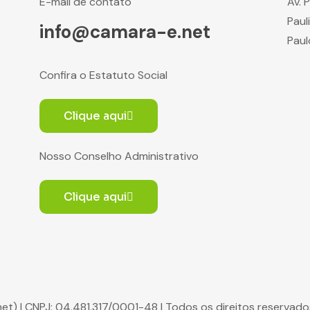
E-mail de contato
Av. 
Paul
info@camara-e.net
Paul
Confira o Estatuto Social
Clique aqui
Nosso Conselho Administrativo
Clique aqui
net) | CNPJ: 04.481.317/0001-48 | Todos os direitos reserva