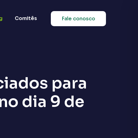
g
Comitês
Fale conosco
ciados para
no dia 9 de