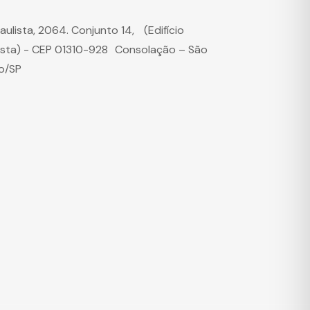
Paulista, 2064. Conjunto 14, (Edifício
ista) - CEP 01310-928 Consolação – São
o/SP