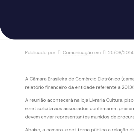
Publicado por
Comunicação
em
25/08/2014
A Câmara Brasileira de Comércio Eletrônico (cama
relatório financeiro da entidade referente a 201
A reunião acontecerá na loja Livraria Cultura, piso
e.net solicita aos associados confirmarem pres
devem enviar representantes munidos de procur
Abaixo, a camara-e.net torna pública a relação d