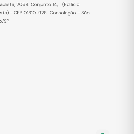
Paulista, 2064. Conjunto 14, (Edifício
ista) - CEP 01310-928 Consolação – São
o/SP