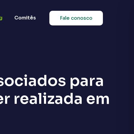
g
Comitês
Fale conosco
sociados para
er realizada em