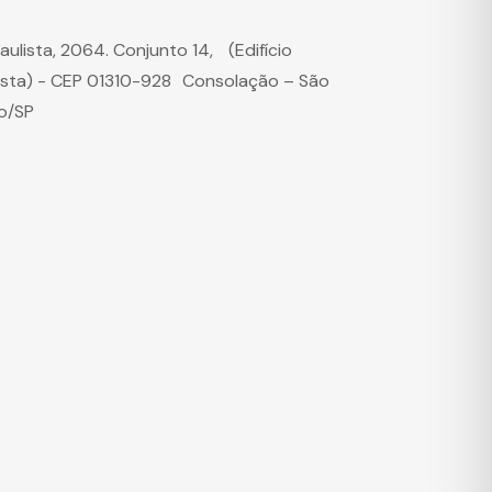
Paulista, 2064. Conjunto 14, (Edifício
ista) - CEP 01310-928 Consolação – São
o/SP