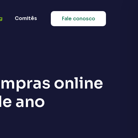
g
Comitês
Fale conosco
ompras online
de ano