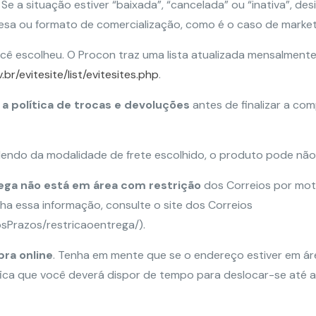
 Se a situação estiver “baixada”, “cancelada” ou “inativa”, d
esa ou formato de comercialização, como é o caso de market
ê escolheu. O Procon traz uma lista atualizada mensalmente
br/evitesite/list/evitesites.php
.
 a política de trocas e devoluções
antes de finalizar a com
ndo da modalidade de frete escolhido, o produto pode não c
ega não está em área com restrição
dos Correios por moti
nha essa informação, consulte o site dos Correios
sPrazos/restricaoentrega/).
pra online
. Tenha em mente que se o endereço estiver em ár
nifica que você deverá dispor de tempo para deslocar-se até a