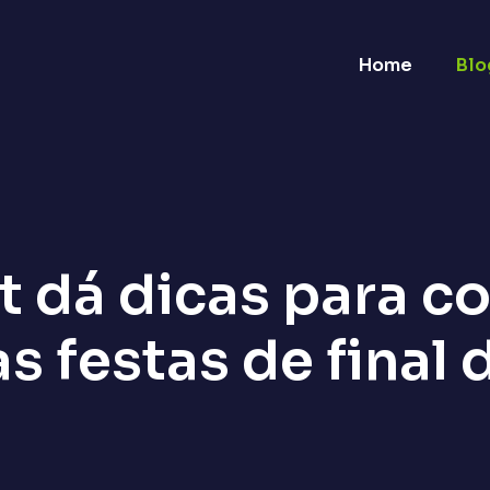
Home
Blo
 dá dicas para c
as festas de final 