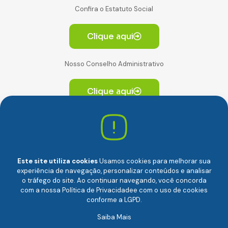
Confira o Estatuto Social
Clique aqui
Nosso Conselho Administrativo
Clique aqui
Av. Paulista, 2064. Conjunto 14, (Edifício Paulista) -
CEP 01310-928 Consolação – São Paulo/SP
Este site utiliza cookies
Usamos cookies para melhorar sua
experiência de navegação, personalizar conteúdos e analisar
o tráfego do site. Ao continuar navegando, você concorda
com a nossa
Política de Privacidade
e com o uso de cookies
conforme a LGPD.
Câmara Brasileira da Economia Digital (camara-e.net) |
Saiba Mais
CNPJ: 04.481.317/0001-48 | Todos os direitos reservados