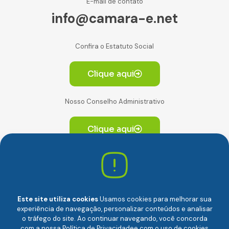
E-mail de contato
info@camara-e.net
Confira o Estatuto Social
Clique aqui
Nosso Conselho Administrativo
Clique aqui
Av. Paulista, 2064. Conjunto 14, (Edifício Paulista) -
CEP 01310-928 Consolação – São Paulo/SP
Este site utiliza cookies
Usamos cookies para melhorar sua
experiência de navegação, personalizar conteúdos e analisar
o tráfego do site. Ao continuar navegando, você concorda
com a nossa
Política de Privacidade
e com o uso de cookies