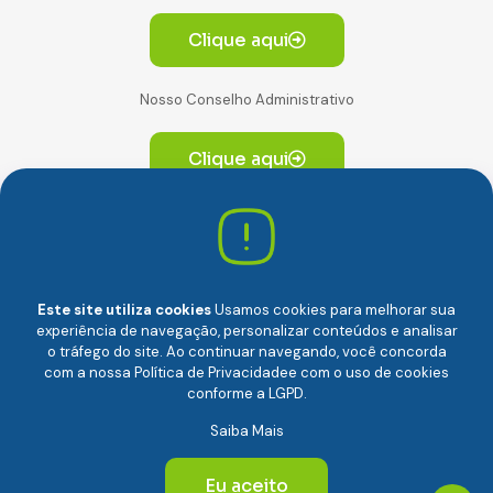
Clique aqui
Nosso Conselho Administrativo
Clique aqui
Av. Paulista, 2064. Conjunto 14, (Edifício Paulista) -
CEP 01310-928 Consolação – São Paulo/SP
Este site utiliza cookies
Usamos cookies para melhorar sua
experiência de navegação, personalizar conteúdos e analisar
o tráfego do site. Ao continuar navegando, você concorda
com a nossa
Política de Privacidade
e com o uso de cookies
conforme a LGPD.
Câmara Brasileira da Economia Digital (camara-e.net) |
Saiba Mais
CNPJ: 04.481.317/0001-48 | Todos os direitos reservados
© 2024
Eu aceito