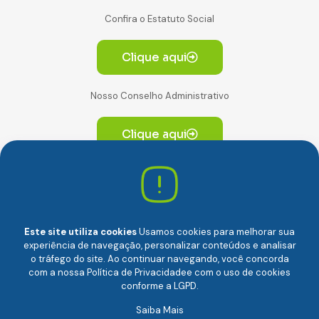
Confira o Estatuto Social
Clique aqui
Nosso Conselho Administrativo
Clique aqui
Av. Paulista, 2064. Conjunto 14, (Edifício Paulista) -
CEP 01310-928 Consolação – São Paulo/SP
Este site utiliza cookies
Usamos cookies para melhorar sua
experiência de navegação, personalizar conteúdos e analisar
o tráfego do site. Ao continuar navegando, você concorda
com a nossa
Política de Privacidade
e com o uso de cookies
conforme a LGPD.
Câmara Brasileira da Economia Digital (camara-e.net) |
Saiba Mais