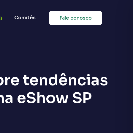
g
Comitês
Fale conosco
bre tendências
 na eShow SP