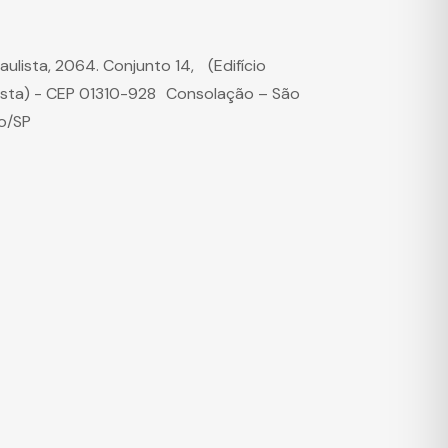
Paulista, 2064. Conjunto 14, (Edifício
ista) - CEP 01310-928 Consolação – São
o/SP