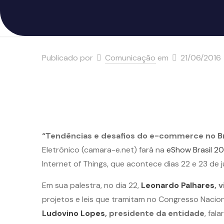
Publicado por
Comunicação
em
21/06/2016
“Tendências e desafios do e-commerce no Br
Eletrônico (camara-e.net) fará na
eShow Brasil 20
Internet of Things, que acontece dias 22 e 23 de 
Em sua palestra, no dia 22,
Leonardo Palhares
, 
projetos e leis que tramitam no Congresso Nacion
Ludovino Lopes
, presidente da entidade
, fal