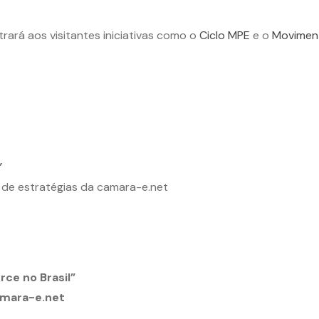
ará aos visitantes iniciativas como o
Ciclo MPE
e o
Movimen
”
 de estratégias da camara-e.net
ce no Brasil”
amara-e.net