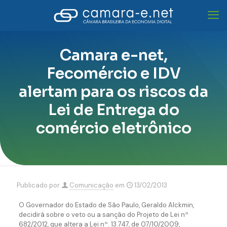
Camara e-net,
Fecomércio e IDV
alertam para os riscos da
Lei de Entrega do
comércio eletrônico
Publicado por
Comunicação
em
13/02/2013
O Governador do Estado de São Paulo, Geraldo Alckmin,
decidirá sobre o veto ou a sanção do Projeto de Lei nº
682/2012, que altera a Lei nº. 13.747, de 07/10/2009,