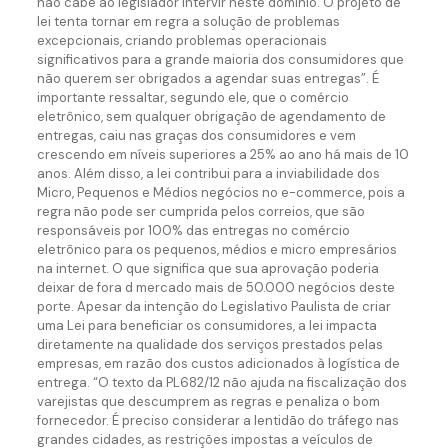
não cabe ao legislador intervir neste domínio. O projeto de
lei tenta tornar em regra a solução de problemas
excepcionais, criando problemas operacionais
significativos para a grande maioria dos consumidores que
não querem ser obrigados a agendar suas entregas”. É
importante ressaltar, segundo ele, que o comércio
eletrônico, sem qualquer obrigação de agendamento de
entregas, caiu nas graças dos consumidores e vem
crescendo em níveis superiores a 25% ao ano há mais de 10
anos. Além disso, a lei contribui para a inviabilidade dos
Micro, Pequenos e Médios negócios no e-commerce, pois a
regra não pode ser cumprida pelos correios, que são
responsáveis por 100% das entregas no comércio
eletrônico para os pequenos, médios e micro empresários
na internet. O que significa que sua aprovação poderia
deixar de fora d mercado mais de 50.000 negócios deste
porte. Apesar da intenção do Legislativo Paulista de criar
uma Lei para beneficiar os consumidores, a lei impacta
diretamente na qualidade dos serviços prestados pelas
empresas, em razão dos custos adicionados à logística de
entrega. “O texto da PL682/12 não ajuda na fiscalização dos
varejistas que descumprem as regras e penaliza o bom
fornecedor. É preciso considerar a lentidão do tráfego nas
grandes cidades, as restrições impostas a veículos de