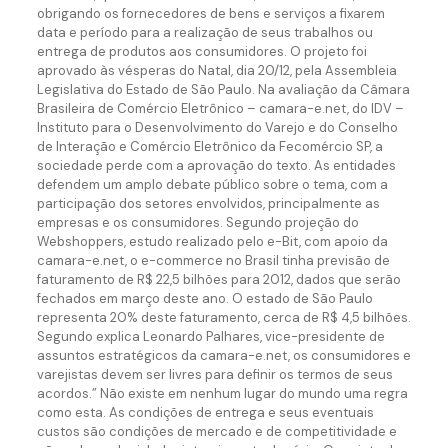
obrigando os fornecedores de bens e serviços a fixarem
data e período para a realização de seus trabalhos ou
entrega de produtos aos consumidores. O projeto foi
aprovado às vésperas do Natal, dia 20/12, pela Assembleia
Legislativa do Estado de São Paulo. Na avaliação da Câmara
Brasileira de Comércio Eletrônico – camara-e.net, do IDV –
Instituto para o Desenvolvimento do Varejo e do Conselho
de Interação e Comércio Eletrônico da Fecomércio SP, a
sociedade perde com a aprovação do texto. As entidades
defendem um amplo debate público sobre o tema, com a
participação dos setores envolvidos, principalmente as
empresas e os consumidores. Segundo projeção do
Webshoppers, estudo realizado pelo e-Bit, com apoio da
camara-e.net, o e-commerce no Brasil tinha previsão de
faturamento de R$ 22,5 bilhões para 2012, dados que serão
fechados em março deste ano. O estado de São Paulo
representa 20% deste faturamento, cerca de R$ 4,5 bilhões.
Segundo explica Leonardo Palhares, vice-presidente de
assuntos estratégicos da camara-e.net, os consumidores e
varejistas devem ser livres para definir os termos de seus
acordos.” Não existe em nenhum lugar do mundo uma regra
como esta. As condições de entrega e seus eventuais
custos são condições de mercado e de competitividade e