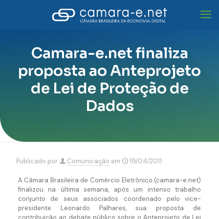
Camara-e.net finaliza
proposta ao Anteprojeto
de Lei de Proteção de
Dados
Publicado por
Comunicação
em
19/04/2011
A Câmara Brasileira de Comércio Eletrônico (camara-e.net)
finalizou na última semana, após um intenso trabalho
conjunto de seus associados coordenado pelo vice-
presidente Leonardo Palhares, sua proposta de
contribuição ao debate público sobre o Anteprojeto de Lei