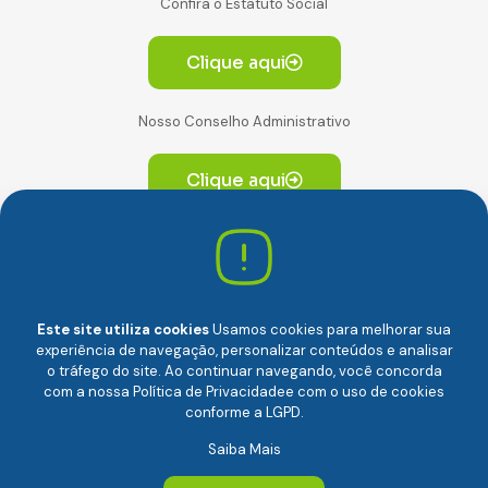
Confira o Estatuto Social
Clique aqui
Nosso Conselho Administrativo
Clique aqui
Av. Paulista, 2064. Conjunto 14, (Edifício Paulista) -
CEP 01310-928 Consolação – São Paulo/SP
Este site utiliza cookies
Usamos cookies para melhorar sua
experiência de navegação, personalizar conteúdos e analisar
o tráfego do site. Ao continuar navegando, você concorda
com a nossa
Política de Privacidade
e com o uso de cookies
conforme a LGPD.
Câmara Brasileira da Economia Digital (camara-e.net) |
Saiba Mais
CNPJ: 04.481.317/0001-48 | Todos os direitos reservados