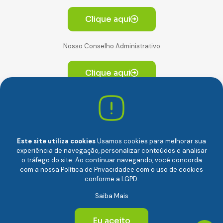
Clique aqui
Nosso Conselho Administrativo
Clique aqui
Av. Paulista, 2064. Conjunto 14, (Edifício Paulista) -
CEP 01310-928 Consolação – São Paulo/SP
Este site utiliza cookies
Usamos cookies para melhorar sua
experiência de navegação, personalizar conteúdos e analisar
o tráfego do site. Ao continuar navegando, você concorda
com a nossa
Política de Privacidade
e com o uso de cookies
conforme a LGPD.
Câmara Brasileira da Economia Digital (camara-e.net) |
Saiba Mais
CNPJ: 04.481.317/0001-48 | Todos os direitos reservados
© 2024
Eu aceito