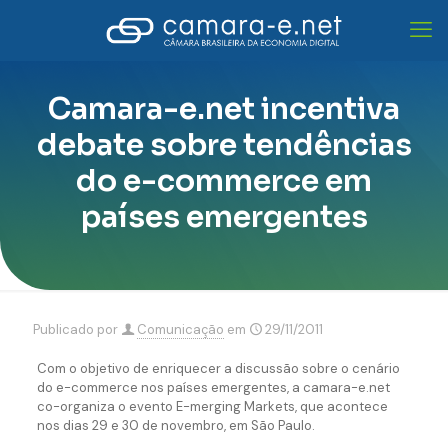
Camara-e.net incentiva
debate sobre tendências
do e-commerce em
países emergentes
Publicado por
Comunicação
em
29/11/2011
Com o objetivo de enriquecer a discussão sobre o cenário
do e-commerce nos países emergentes, a camara-e.net
co-organiza o evento E-merging Markets, que acontece
nos dias 29 e 30 de novembro, em São Paulo.