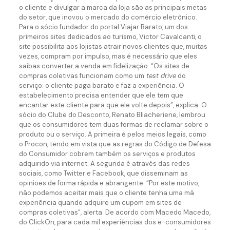
o cliente e divulgar a marca da loja são as principais metas
do setor, que inovou o mercado do comércio eletrônico.
Para o sócio fundador do portal Viajar Barato, um dos
primeiros sites dedicados ao turismo, Victor Cavalcanti, o
site possibilita aos lojistas atrair novos clientes que, muitas
vezes, compram por impulso, mas é necessário que eles
saibas converter a venda em fidelização. “Os sites de
compras coletivas funcionam como um
test drive
do
serviço: o cliente paga barato e faz a experiência. O
estabelecimento precisa entender que ele tem que
encantar este cliente para que ele volte depois”, explica. O
sócio do Clube do Desconto, Renato Bliacheriene, lembrou
que os consumidores tem duas formas de reclamar sobre o
produto ou o serviço. A primeira é pelos meios legais, como
o Procon, tendo em vista que as regras do Código de Defesa
do Consumidor cobrem também os serviços e produtos
adquirido via internet. A segunda é através das redes
sociais, como Twitter e Facebook, que disseminam as
opiniões de forma rápida e abrangente. “Por este motivo,
não podemos aceitar mais que o cliente tenha uma má
experiência quando adquire um cupom em sites de
compras coletivas”, alerta. De acordo com Macedo Macedo,
do ClickOn, para cada mil experiências dos e-consumidores