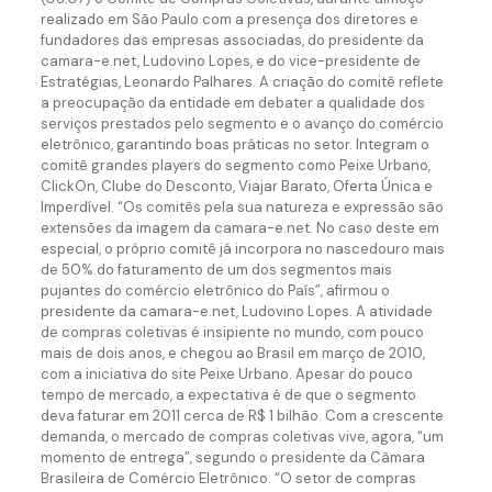
realizado em São Paulo com a presença dos diretores e
fundadores das empresas associadas, do presidente da
camara-e.net, Ludovino Lopes, e do vice-presidente de
Estratégias, Leonardo Palhares. A criação do comitê reflete
a preocupação da entidade em debater a qualidade dos
serviços prestados pelo segmento e o avanço do comércio
eletrônico, garantindo boas práticas no setor. Integram o
comitê grandes players do segmento como Peixe Urbano,
ClickOn, Clube do Desconto, Viajar Barato, Oferta Única e
Imperdível. “Os comitês pela sua natureza e expressão são
extensões da imagem da camara-e.net. No caso deste em
especial, o próprio comitê já incorpora no nascedouro mais
de 50% do faturamento de um dos segmentos mais
pujantes do comércio eletrônico do País”, afirmou o
presidente da camara-e.net, Ludovino Lopes. A atividade
de compras coletivas é insipiente no mundo, com pouco
mais de dois anos, e chegou ao Brasil em março de 2010,
com a iniciativa do site Peixe Urbano. Apesar do pouco
tempo de mercado, a expectativa é de que o segmento
deva faturar em 2011 cerca de R$ 1 bilhão. Com a crescente
demanda, o mercado de compras coletivas vive, agora, “um
momento de entrega”, segundo o presidente da Câmara
Brasileira de Comércio Eletrônico. “O setor de compras