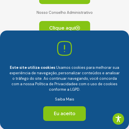
Nosso Conselho Administrativo
Clique aqui
Av. Paulista, 2064. Conjunto 14, (Edifício Paulista) -
CEP 01310-928 Consolação – São Paulo/SP
Este site utiliza cookies
Usamos cookies para melhorar sua
experiência de navegação, personalizar conteúdos e analisar
o tráfego do site. Ao continuar navegando, você concorda
com a nossa
Política de Privacidade
e com o uso de cookies
conforme a LGPD.
Câmara Brasileira da Economia Digital (camara-e.net) |
Saiba Mais
CNPJ: 04.481.317/0001-48 | Todos os direitos reservados
© 2024
Eu aceito