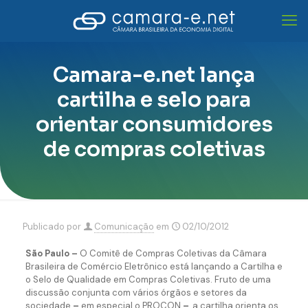
Camara-e.net lança
cartilha e selo para
orientar consumidores
de compras coletivas
Publicado por
Comunicação
em
02/10/2012
São Paulo –
O Comitê de Compras Coletivas da Câmara
Brasileira de Comércio Eletrônico está lançando a Cartilha e
o Selo de Qualidade em Compras Coletivas. Fruto de uma
discussão conjunta com vários órgãos e setores da
sociedade
–
em especial o PROCON
–
, a cartilha orienta os