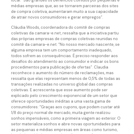
local: “São grandes os benefícios colhidos por pequenas e
médias empresas que, ao se tornarem parceiras dos sites
de compra coletiva, aumentaram muito a sua capacidade
de atrair novos consumidores e gerar empregos”.
Cláudia Woods, coordenadora do comitê de compras
coletivas da camara-e.net, ressalta que a iniciativa partiu
das próprias empresas de compras coletivas reunidas no
comitê da camara-e.net. “No nosso mercado nascente, se
alguma empresa tem um comportamento inadequado,
todos sofrem as consequências. É preciso responder aos
desafios do atendimento ao consumidor e indicar os bons
procedimentos para publicação de ofertas”. Claudia
reconhece o aumento do número de reclamações, mas
ressalta que elas representam menos de 0,5% de todas as
transações realizadas no universo global das compras
coletivas. E acrescenta que esse aumento pode ser
explicado pelo crescimento exponencial de um setor que
oferece oportunidades inéditas a uma vasta gama de
consumidores: “Graças aos cupons, que podem custar até
1/8 do preço normal de mercado, muita gente realizou
sonhos impensáveis, como a primeira viagem ao exterior. O
setor materializa sonhos e abre novas oportunidades para
as pequenas e médias empresas em áreas como turismo,