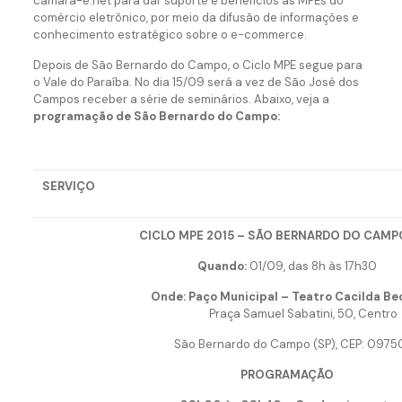
camara-e.net para dar suporte e benefícios às MPEs do
comércio eletrônico, por meio da difusão de informações e
conhecimento estratégico sobre o e-commerce.
Depois de São Bernardo do Campo, o Ciclo MPE segue para
o Vale do Paraíba. No dia 15/09 será a vez de São José dos
Campos receber a série de seminários. Abaixo, veja a
programação de São Bernardo do Campo:
SERVIÇO
CICLO MPE 2015 – SÃO BERNARDO DO CAMPO
Quando:
01/09, das 8h às 17h30
Onde:
Paço Municipal – Teatro Cacilda Be
Praça Samuel Sabatini, 50, Centro
São Bernardo do Campo (SP), CEP: 0975
PROGRAMAÇÃO