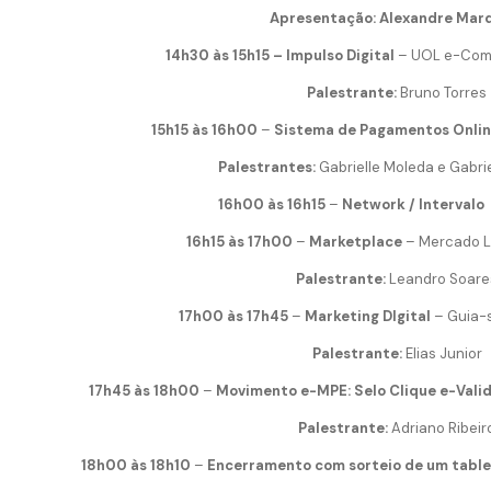
Apresentação:
Alexandre Mar
14h30 às 15h15 – Impulso Digital
– UOL e-Co
Palestrante:
Bruno Torres
15h15 às 16h00
–
Sistema de Pagamentos Onli
Palestrantes:
Gabrielle Moleda e Gabr
16h00 às 16h15
–
Network / Intervalo
16h15 às 17h00
–
Marketplace
– Mercado L
Palestrante:
Leandro Soare
17h00 às 17h45
–
Marketing DIgital
– Guia-
Palestrante:
Elias Junior
17h45 às 18h00
–
Movimento e-MPE: Selo Clique e-Vali
Palestrante:
Adriano Ribeir
18h00 às 18h10
–
Encerramento com sorteio de um tablet