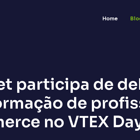
Home
Blo
t participa de de
ormação de profis
erce no VTEX Day