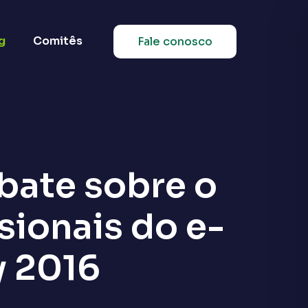
g
Comitês
Fale conosco
bate sobre o
sionais do e-
 2016