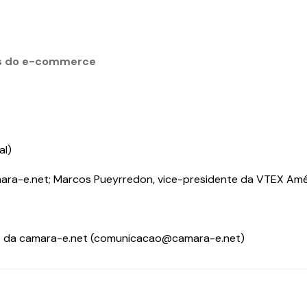
ais do e-commerce
al)
mara-e.net; Marcos Pueyrredon, vice-presidente da VTEX Amé
ção da camara-e.net (comunicacao@camara-e.net)