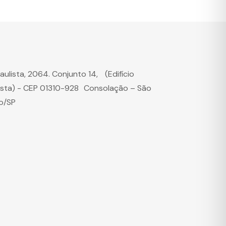
Paulista, 2064. Conjunto 14, (Edifício
ista) - CEP 01310-928 Consolação – São
o/SP