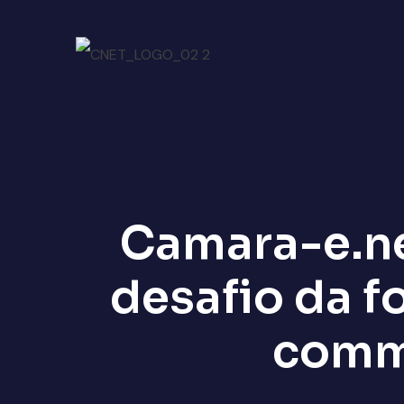
Camara-e.ne
desafio da f
comm