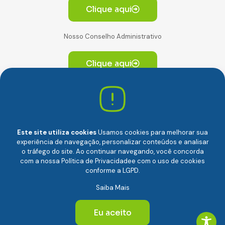
Clique aqui
Nosso Conselho Administrativo
Clique aqui
Av. Paulista, 2064. Conjunto 14, (Edifício Paulista) -
CEP 01310-928 Consolação – São Paulo/SP
Este site utiliza cookies
Usamos cookies para melhorar sua
experiência de navegação, personalizar conteúdos e analisar
o tráfego do site. Ao continuar navegando, você concorda
com a nossa
Política de Privacidade
e com o uso de cookies
conforme a LGPD.
Câmara Brasileira da Economia Digital (camara-e.net) |
Saiba Mais
CNPJ: 04.481.317/0001-48 | Todos os direitos reservados
© 2024
Eu aceito