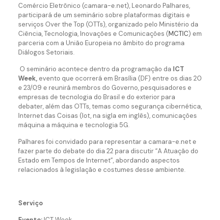
Comércio Eletrônico (camara-e.net), Leonardo Palhares,
participará de um seminário sobre plataformas digitais e
serviços Over the Top (OTTs), organizado pelo Ministério da
Ciência, Tecnologia, Inovações e Comunicações (
MCTIC
) em
parceria com a União Europeia
no âmbito do programa
Diálogos Setoriai
s
.
O seminário acontece dentro da programação da
ICT
Week,
evento que ocorrerá em Brasília (DF) entre os dias 20
e 23/09 e reunirá membros do Governo, pesquisadores e
empresas de tecnologia do Brasil e do exterior para
debater, além das OTTs, temas como segurança cibernética,
Internet das Coisas (Iot, na sigla em inglês), comunicações
máquina a máquina e tecnologia 5G.
Palhares foi convidado para representar a camara-e.net e
fazer parte do debate do dia 22 para discutir “A Atuação do
Estado em Tempos de Internet”, abordando aspectos
relacionados à legislação e costumes desse ambiente.
Serviço
Evento:
ICT Week