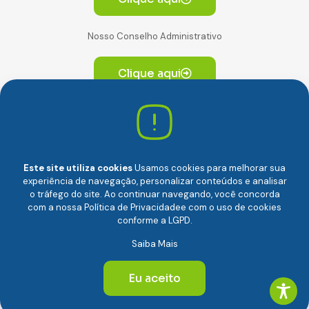
Nosso Conselho Administrativo
Clique aqui
Av. Paulista, 2064. Conjunto 14, (Edifício Paulista) -
CEP 01310-928 Consolação – São Paulo/SP
Este site utiliza cookies
Usamos cookies para melhorar sua
experiência de navegação, personalizar conteúdos e analisar
o tráfego do site. Ao continuar navegando, você concorda
com a nossa
Política de Privacidade
e com o uso de cookies
conforme a LGPD.
Câmara Brasileira da Economia Digital (camara-e.net) |
Saiba Mais
CNPJ: 04.481.317/0001-48 | Todos os direitos reservados
© 2024
Eu aceito