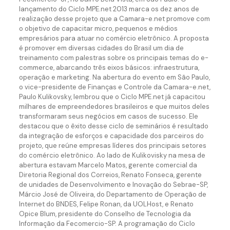
lançamento do Ciclo MPE.net 2013 marca os dez anos de
realização desse projeto que a Camara-e.net promove com
o objetivo de capacitar micro, pequenos e médios
empresários para atuar no comércio eletrônico. A proposta
é promover em diversas cidades do Brasil um dia de
treinamento com palestras sobre os principais temas do e-
commerce, abarcando três eixos básicos: infraestrutura,
operação e marketing. Na abertura do evento em São Paulo,
o vice-presidente de Finanças e Controle da Camara-e.net,
Paulo Kulikovsky, lembrou que o Ciclo MPE.net já capacitou
milhares de empreendedores brasileiros e que muitos deles
transformaram seus negócios em casos de sucesso. Ele
destacou que o êxito desse ciclo de seminários é resultado
da integração de esforços e capacidade dos parceiros do
projeto, que reúne empresas líderes dos principais setores
do comércio eletrônico. Ao lado de Kulikovisky na mesa de
abertura estavam Marcelo Matos, gerente comercial da
Diretoria Regional dos Correios, Renato Fonseca, gerente
de unidades de Desenvolvimento e Inovação do Sebrae-SP,
Márcio José de Oliveira, do Departamento de Operação de
Internet do BNDES, Felipe Ronan, da UOLHost, e Renato
Opice Blum, presidente do Conselho de Tecnologia da
Informação da Fecomercio-SP. A programação do Ciclo