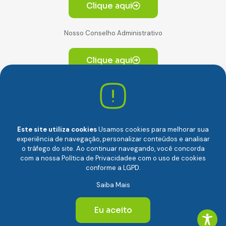
Clique aqui
Nosso Conselho Administrativo
Clique aqui
Av. Paulista, 2064. Conjunto 14, (Edifício Paulista) -
CEP 01310-928 Consolação – São Paulo/SP
Este site utiliza cookies
Usamos cookies para melhorar sua
experiência de navegação, personalizar conteúdos e analisar
o tráfego do site. Ao continuar navegando, você concorda
com a nossa
Política de Privacidade
e com o uso de cookies
conforme a LGPD.
Câmara Brasileira da Economia Digital (camara-e.net) |
Saiba Mais
CNPJ: 04.481.317/0001-48 | Todos os direitos reservados
© 2024
Eu aceito