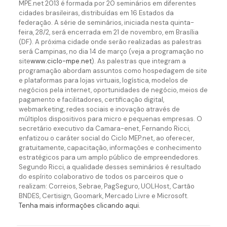
MPE.net 2013 é formada por 20 seminários em diferentes
cidades brasileiras, distribuídas em 16 Estados da
federação. A série de seminários, iniciada nesta quinta-
feira, 28/2, será encerrada em 21 de novembro, em Brasília
(DF). A próxima cidade onde serão realizadas as palestras
será Campinas, no dia 14 de março (veja a programação no
site
www.ciclo-mpe.net
). As palestras que integram a
programação abordam assuntos como hospedagem de site
e plataformas para lojas virtuais, logística, modelos de
negócios pela internet, oportunidades de negócio, meios de
pagamento e facilitadores, certificação digital,
webmarketing, redes sociais e inovação através de
múltiplos dispositivos para micro e pequenas empresas. O
secretário executivo da Camara-enet, Fernando Ricci,
enfatizou o caráter social do Ciclo MEP.net, ao oferecer,
gratuitamente, capacitação, informações e conhecimento
estratégicos para um amplo público de empreendedores.
Segundo Ricci, a qualidade desses seminários é resultado
do espírito colaborativo de todos os parceiros que o
realizam: Correios, Sebrae, PagSeguro, UOLHost, Cartão
BNDES, Certisign, Goomark, Mercado Livre e Microsoft.
Tenha mais informações clicando aqui.