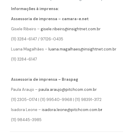
Informações à imprensa:
Assessoria de imprensa – camara-e.net
Gisele Ribeiro –
gisele.ribeiro@insightnet.com.br
(11) 3284-6147 / 97126-0435
Luana Magalhães –
luana.magalhaes@insightnet.com.br
(11) 3284-6147
Assessoria de imprensa – Braspag
Paula Araujo –
paula.araujo@pitchcom.com.br
(11) 2305-0174 | (11) 99540-9968 | (11) 98391-3172
Isadora Leone –
isadora.leone@pitchcom.com.b
r
(11) 98445-3985