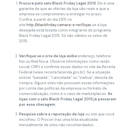
Procure pelo selo Black Friday Legal 2015.
Ele é uma
garantia de que as ofertas da loja são reais e que a
empresa se comprometeu a entregar no prazo.
Confira, a partir do dia 23/11, no
site
http://blackfriday.camara-e.net/lojas
se a loja
desejada está listada como integrante do programa
Black Friday Legal 2015. Só são válidos os selos de
2015;
Verifique se o site da loja exibe
endereço, telefone
fixo ou filial física. Observe informações como razão
social, CNPJ e confirme esses dados no site da Receita
Federal (www.receita.fazenda.gov.br). Se a situação
estiver “baixada”, “cancelada” ou “inativa”, desista da
compra. Alguns sites não possuem essas informações
por conta das políticas da empresa ou formato de
comercialização, como é o caso de marketplaces.
As
lojas com o selo Black Friday Legal 2015 já passaram
por essa checagem
;
Pesquise sobre a reputação da loja
ou site que você
escolheu. O Procon traz uma lista atualizada
mensalmente de sites não recomendados: