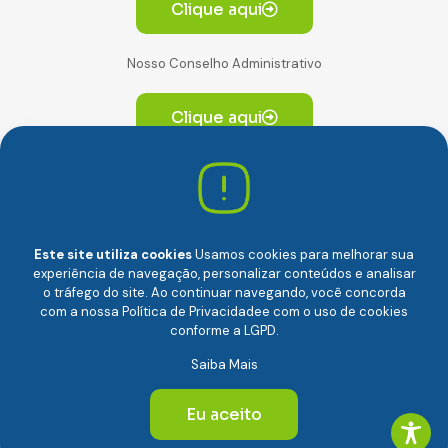
Clique aqui
Nosso Conselho Administrativo
Clique aqui
Av. Paulista, 2064. Conjunto 14, (Edifício Paulista) -
CEP 01310-928 Consolação – São Paulo/SP
Este site utiliza cookies
Usamos cookies para melhorar sua
experiência de navegação, personalizar conteúdos e analisar
o tráfego do site. Ao continuar navegando, você concorda
com a nossa
Política de Privacidade
e com o uso de cookies
conforme a LGPD.
Câmara Brasileira da Economia Digital (camara-e.net) |
Saiba Mais
CNPJ: 04.481.317/0001-48 | Todos os direitos reservados
© 2024
Eu aceito