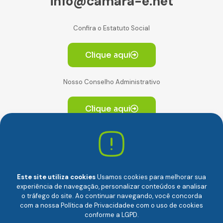
info@camara-e.net
Confira o Estatuto Social
Clique aqui
Nosso Conselho Administrativo
Clique aqui
Av. Paulista, 2064. Conjunto 14, (Edifício Paulista) -
CEP 01310-928 Consolação – São Paulo/SP
Este site utiliza cookies
Usamos cookies para melhorar sua
experiência de navegação, personalizar conteúdos e analisar
o tráfego do site. Ao continuar navegando, você concorda
com a nossa
Política de Privacidade
e com o uso de cookies
conforme a LGPD.