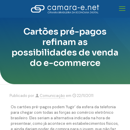
Cartões pré-pagos
refinam as
possibilidades de venda
do e-commerce
Publicado por
Comunicação
em
22/11/2011
Os cartões pré-pagos podem ‘fugir’ da esfera da telefonia
para chegar com todas as forças ao comércio eletrônico
brasileiro. Eles seriam a alternativa indicada na hora de
presentear, como já acontece em estabelecimentos físicos,
e ainda dariam poder de compra para o jovem, que não faz