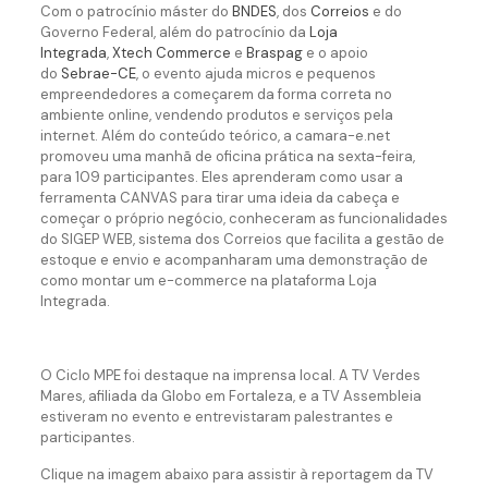
Com o patrocínio máster do
BNDES
, dos
Correios
e do
Governo Federal, além do patrocínio da
Loja
Integrada
,
Xtech Commerce
e
Braspag
e o apoio
do
Sebrae-CE
, o evento ajuda micros e pequenos
empreendedores a começarem da forma correta no
ambiente online, vendendo produtos e serviços pela
internet. Além do conteúdo teórico, a camara-e.net
promoveu uma manhã de oficina prática na sexta-feira,
para 109 participantes. Eles aprenderam como usar a
ferramenta CANVAS para tirar uma ideia da cabeça e
começar o próprio negócio, conheceram as funcionalidades
do SIGEP WEB, sistema dos Correios que facilita a gestão de
estoque e envio e acompanharam uma demonstração de
como montar um e-commerce na plataforma Loja
Integrada.
O Ciclo MPE foi destaque na imprensa local. A TV Verdes
Mares, afiliada da Globo em Fortaleza, e a TV Assembleia
estiveram no evento e entrevistaram palestrantes e
participantes.
Clique na imagem abaixo para assistir à reportagem da TV