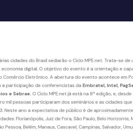
várias cidades do Brasil sediarão o Ciclo MPE.net. Trata-se d
economia digital. O objetivo do evento é a orientação e c
o Comércio Eletrônico. A abertura do evento acontece em Port
m a participação de conferencistas da
Embratel, Intel, Pa
ios e Sebrae.
O Ciclo MPE.net já está na 8ª edição, e, desd
o mil pessoas participaram dos seminários e as cidades que
23. Neste ano a expectativa de público é de aproximadamente
ades: Florianópolis, Juiz de Fora, São Paulo, Belo Horizonte, M
oão Pessoa, Belém, Manaus, Cascavel, Campinas, Salvador, Umuar