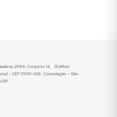
Paulista, 2064. Conjunto 14, (Edifício
ista) - CEP 01310-928 Consolação – São
o/SP