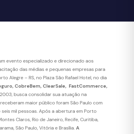
e um evento especializado e direcionado aos
apacitação das médias e pequenas empresas para
o Alegre – RS, no Plaza São Rafael Hotel, no dia
gSeguro, CobreBem, ClearSale, FastCommerce,
e 2003, busca consolidar sua atuação na
 receberam maior público foram São Paulo com
 seis mil pessoas. Após a abertura em Porto
ontes Claros, Rio de Janeiro, Recife, Curitiba,
ama, São Paulo, Vitória e Brasília.
A