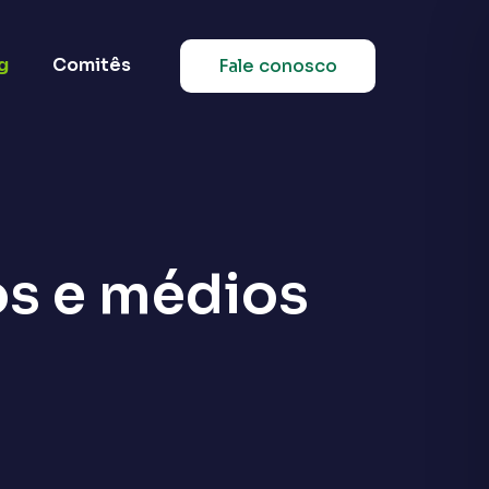
g
Comitês
Fale conosco
os e médios