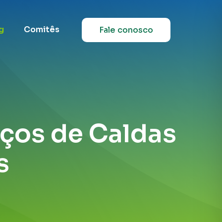
g
Comitês
Fale conosco
oços de Caldas
s