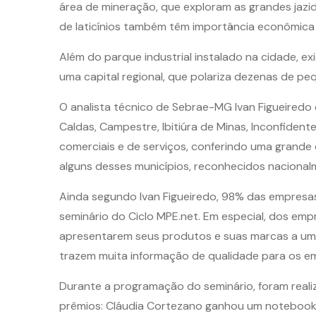
área de mineração, que exploram as grandes jazida
de laticínios também têm importância econômica si
Além do parque industrial instalado na cidade, ex
uma capital regional, que polariza dezenas de pe
O analista técnico de Sebrae-MG Ivan Figueiredo 
Caldas, Campestre, Ibitiúra de Minas, Inconfidente
comerciais e de serviços, conferindo uma grande d
alguns desses municípios, reconhecidos naciona
Ainda segundo Ivan Figueiredo, 98% das empresas
seminário do Ciclo MPE.net. Em especial, dos e
apresentarem seus produtos e suas marcas a um p
trazem muita informação de qualidade para os emp
Durante a programação do seminário, foram reali
prêmios: Cláudia Cortezano ganhou um notebook,