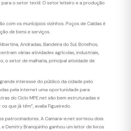
ara o setor textil. O setor leiteiro e a produção
ção com os munícipios vizinhos. Poços de Caldas é
ição de bens e serviços.
lbertina, Andradas, Bandeira do Sul, Botelhos,
entram várias atividades agrícolas, industriais,
 o setor de malharia, principal atividade de
grande interesse do público da cidade pelo
ndas pela internet uma oportunidade para
stras do Ciclo MPE.net são bem estruturadas e
s que já têm”, avalia Figueiredo.
los patrocinadores. A Camara-e.net sorteou dois
 Demitry Branquinho ganhou um leitor de livros