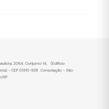
Paulista, 2064. Conjunto 14, (Edifício
ista) - CEP 01310-928 Consolação – São
o/SP