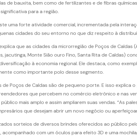
s de bauxita, bem como de fertilizantes e de fibras químicas p
gnificativa para a região.
iste uma forte atividade comercial, incrementada pela intera
quenas cidades do seu entorno no que diz respeito à distribu
explica que as cidades da microrregião de Poços de Caldas (A
s, jacutinga, Monte Sião ouro Fino, Santa Rita de Caldas) conc
iversificação à economia regional. Ele destaca, como exemplo,
lmente como importante polo desse segmento.
 de Poços de Caldas são de pequeno porte. E isso explica o 
mpreendedores que percebem no comércio eletrônico e nas ve
úblico mais amplo e assim ampliarem suas vendas. “As pale
resários que desejam abrir um novo negócio ou aperfeiçoar o
zados sorteios de diversos brindes oferecidos ao público pe
 acompanhado com um óculos para efeito 3D e uma mochila, e