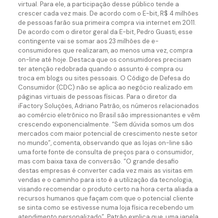
virtual. Para ele, a participação desse público tende a
crescer cada vez mais. De acordo com o E-bit, R$ 4 milhões
de pessoas farão sua primeira compra via internet em 2011.
De acordo com o diretor geral da E-bit, Pedro Guasti, esse
contingente vai se somar aos 23 milhões de e-
consumidores que realizaram, ao menos uma vez, compra
on-line até hoje. Destaca que os consumidores precisam
ter atenção redobrada quando o assunto é compra ou
troca em blogs ou sites pessoais. O Código de Defesa do
Consumidor (CDC) não se aplica ao negócio realizado em
páginas virtuais de pessoas físicas. Para o diretor da
iFactory Soluções, Adriano Patrão, os números relacionados
ao comércio eletrônico no Brasil são impressionantes e vêm
crescendo exponencialmente. “Sem dúvida somos um dos
mercados com maior potencial de crescimento neste setor
no mundo”, comenta, observando que as lojas on-line são
uma forte fonte de consulta de preços para o consumidor,
mas com baixa taxa de conversão. “O grande desafio
destas empresas é converter cada vez mais as visitas em
vendas e o caminho para isto é a utilização da tecnologia,
visando recomendar o produto certo na hora certa aliada a
recursos humanos que façam com que o potencial cliente
se sinta como se estivesse numa loja física recebendo um
atendimento personalizado”. Patrão explica que, uma janela