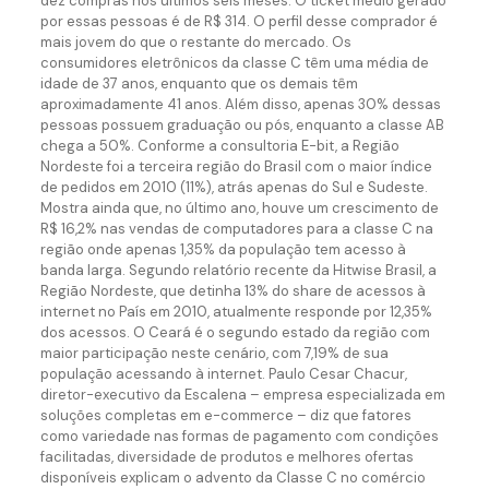
dez compras nos últimos seis meses. O ticket médio gerado
por essas pessoas é de R$ 314. O perfil desse comprador é
mais jovem do que o restante do mercado. Os
consumidores eletrônicos da classe C têm uma média de
idade de 37 anos, enquanto que os demais têm
aproximadamente 41 anos. Além disso, apenas 30% dessas
pessoas possuem graduação ou pós, enquanto a classe AB
chega a 50%. Conforme a consultoria E-bit, a Região
Nordeste foi a terceira região do Brasil com o maior índice
de pedidos em 2010 (11%), atrás apenas do Sul e Sudeste.
Mostra ainda que, no último ano, houve um crescimento de
R$ 16,2% nas vendas de computadores para a classe C na
região onde apenas 1,35% da população tem acesso à
banda larga. Segundo relatório recente da Hitwise Brasil, a
Região Nordeste, que detinha 13% do share de acessos à
internet no País em 2010, atualmente responde por 12,35%
dos acessos. O Ceará é o segundo estado da região com
maior participação neste cenário, com 7,19% de sua
população acessando à internet. Paulo Cesar Chacur,
diretor-executivo da Escalena – empresa especializada em
soluções completas em e-commerce – diz que fatores
como variedade nas formas de pagamento com condições
facilitadas, diversidade de produtos e melhores ofertas
disponíveis explicam o advento da Classe C no comércio