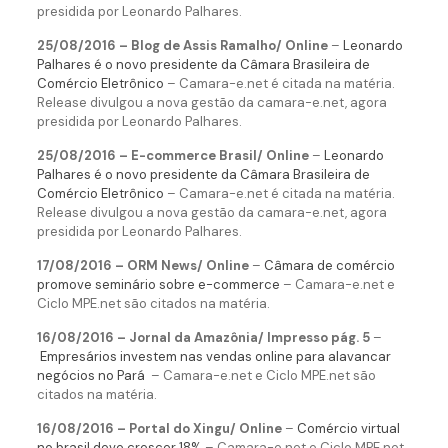
presidida por Leonardo Palhares.
25/08/2016 – Blog de Assis Ramalho/ Online
–
Leonardo
Palhares é o novo presidente da Câmara Brasileira de
Comércio Eletrônico
– Camara-e.net é citada na matéria.
Release divulgou a nova gestão da camara-e.net, agora
presidida por Leonardo Palhares.
25/08/2016 – E-commerce Brasil/ Online
–
Leonardo
Palhares é o novo presidente da Câmara Brasileira de
Comércio Eletrônico
– Camara-e.net é citada na matéria.
Release divulgou a nova gestão da camara-e.net, agora
presidida por Leonardo Palhares.
17/08/2016 – ORM News/ Online
–
Câmara de comércio
promove seminário sobre e-commerce
– Camara-e.net e
Ciclo MPE.net são citados na matéria.
16/08/2016 – Jornal da Amazônia/ Impresso pág. 5
–
Empresários investem nas vendas online para alavancar
negócios no Pará
– Camara-e.net e Ciclo MPE.net são
citados na matéria.
16/08/2016 – Portal do Xingu/ Online
–
Comércio virtual
no brasil deve crescer 18%
– Camara-e.net e Ciclo MPE.net