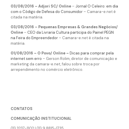
03/08/2016 – Adjori SC/ Online
–
Jornal O Celeiro: em dia
com o Código de Defesa do Consumidor
– Camara-e.net é
citada na matéria.
03/08/2016 – Pequenas Empresas & Grandes Negócios/
Online
–
CEO da Livraria Cultura participa do Painel PEGN
na Feira do Empreendedor
– Camara-e.net é citada na
matéria.
01/08/2016 – O Povo/ Online –
Dicas para comprar pela
internet sem erro
– Gerson Rolim, diretor de comunicação e
marketing da camara-e.net, falou sobre troca por
arrependimento no comércio eletrônico.
CONTATOS
COMUNICAÇÃO INSTITUCIONAL
(11) 3237-1102 | (11) 9.8815-1735