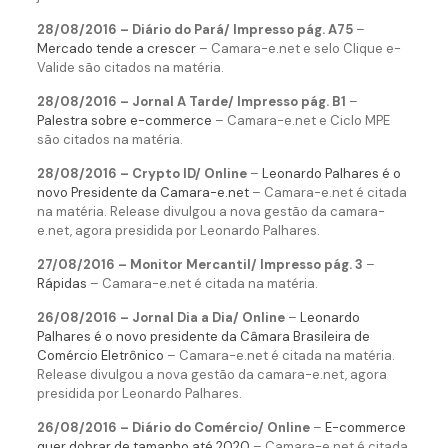
28/08/2016 – Diário do Pará/ Impresso pág. A75
–
Mercado tende a crescer
– Camara-e.net e selo Clique e-
Valide são citados na matéria.
28/08/2016 – Jornal A Tarde/ Impresso pág. B1
–
Palestra sobre e-commerce
– Camara-e.net e Ciclo MPE
são citados na matéria.
28/08/2016 – Crypto ID/ Online
–
Leonardo Palhares é o
novo Presidente da Camara-e.net
– Camara-e.net é citada
na matéria. Release divulgou a nova gestão da camara-
e.net, agora presidida por Leonardo Palhares.
27/08/2016 – Monitor Mercantil/ Impresso pág. 3
–
Rápidas
– Camara-e.net é citada na matéria.
26/08/2016 – Jornal Dia a Dia/ Online
–
Leonardo
Palhares é o novo presidente da Câmara Brasileira de
Comércio Eletrônico
– Camara-e.net é citada na matéria.
Release divulgou a nova gestão da camara-e.net, agora
presidida por Leonardo Palhares.
26/08/2016 – Diário do Comércio/ Online
–
E-commerce
quer dobrar de tamanho até 2020
– Camara-e.net é citada