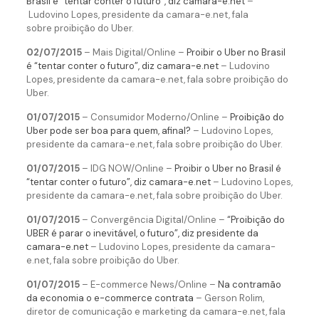
Brasil é “tentar conter o futuro”, diz camara-e.net
–
Ludovino Lopes, presidente da camara-e.net, fala
sobre proibição do Uber.
02/07/2015
– Mais Digital/Online –
Proibir o Uber no Brasil
é “tentar conter o futuro”, diz camara-e.net
– Ludovino
Lopes, presidente da camara-e.net, fala sobre proibição do
Uber.
01/07/2015
– Consumidor Moderno/Online –
Proibição do
Uber pode ser boa para quem, afinal?
– Ludovino Lopes,
presidente da camara-e.net, fala sobre proibição do Uber.
01/07/2015
– IDG NOW/Online –
Proibir o Uber no Brasil é
“tentar conter o futuro”, diz camara-e.net
– Ludovino Lopes,
presidente da camara-e.net, fala sobre proibição do Uber.
01/07/2015
– Convergência Digital/Online –
“Proibição do
UBER é parar o inevitável, o futuro”, diz presidente da
camara-e.net
– Ludovino Lopes, presidente da camara-
e.net, fala sobre proibição do Uber.
01/07/2015
– E-commerce News/Online –
Na contramão
da economia o e-commerce contrata
– Gerson Rolim,
diretor de comunicação e marketing da camara-e.net, fala