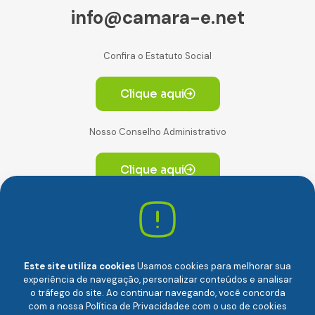
info@camara-e.net
Confira o Estatuto Social
Clique aqui
Nosso Conselho Administrativo
Clique aqui
Av. Paulista, 2064. Conjunto 14, (Edifício Paulista) -
CEP 01310-928 Consolação – São Paulo/SP
Este site utiliza cookies
Usamos cookies para melhorar sua
experiência de navegação, personalizar conteúdos e analisar
o tráfego do site. Ao continuar navegando, você concorda
com a nossa
Política de Privacidade
e com o uso de cookies