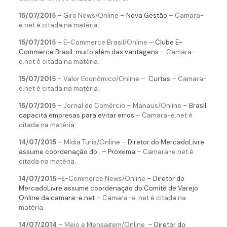
15/07/2015
– Giro News/Online –
Nova Gestão
– Camara-
e.net é citada na matéria.
15/07/2015
– E-Commerce Brasil/Online –
Clube E-
Commerce Brasil: muito além das vantagens
– Camara-
e.net é citada na matéria.
15/07/2015
– Valor Econômico/Online –
Curtas
– Camara-
e.net é citada na matéria.
15/07/2015
– Jornal do Comércio – Manaus/Online –
Brasil
capacita empresas para evitar erros
– Camara-e.net é
citada na matéria.
14/07/2015
– Mídia Turis/Online –
Diretor do MercadoLivre
assume coordenação do . – Proxxima
– Camara-e.net é
citada na matéria.
14/07/2015
-E-Commerce News/Online –
Diretor do
MercadoLivre assume coordenação do Comitê de Varejo
Online da camara-e.net
– Camara-e. net é citada na
matéria.
14/07/2014
– Meio e Mensagem/Online –
Diretor do