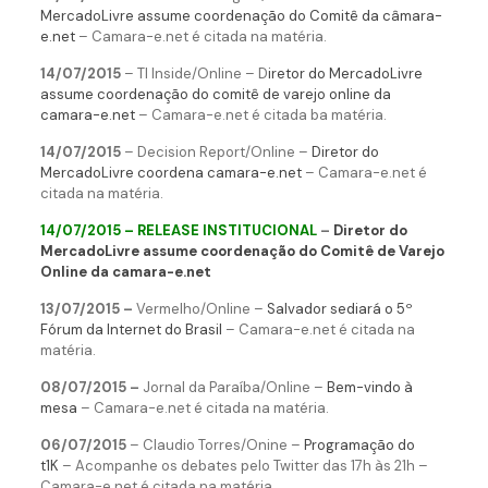
MercadoLivre assume coordenação do Comitê da câmara-
e.net
– Camara-e.net é citada na matéria.
14/07/2015
– TI Inside/Online – D
iretor do MercadoLivre
assume coordenação do comitê de varejo online da
camara-e.net
– Camara-e.net é citada ba matéria.
14/07/2015
– Decision Report/Online –
Diretor do
MercadoLivre coordena camara-e.net
– Camara-e.net é
citada na matéria.
14/07/2015 – RELEASE INSTITUCIONAL
–
Diretor do
MercadoLivre assume coordenação do Comitê de Varejo
Online da camara-e.net
13/07/2015 –
Vermelho/Online –
Salvador sediará o 5º
Fórum da Internet do Brasil
– Camara-e.net é citada na
matéria.
08/07/2015 –
Jornal da Paraíba/Online –
Bem-vindo à
mesa
– Camara-e.net é citada na matéria.
06/07/2015
– Claudio Torres/Onine –
Programação do
t1K
– Acompanhe os debates pelo Twitter das 17h às 21h –
Camara-e.net é citada na matéria.