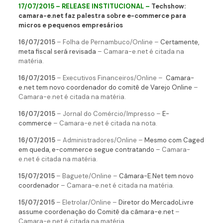
17/07/2015 – RELEASE INSTITUCIONAL –
Techshow:
camara-e.net faz palestra sobre e-commerce para
micros e pequenos empresários
16/07/2015
– Folha de Pernambuco/Online –
Certamente,
meta fiscal será revisada
– Camara-e.net é citada na
matéria.
16/07/2015
– Executivos Financeiros/Online –
Camara-
e.net tem novo coordenador do comitê de Varejo Online
–
Camara-e.net é citada na matéria.
16/07/2015
– Jornal do Comércio/Impresso –
E-
commerce
– Camara-e.net é citada na nota.
16/07/2015
– Administradores/Online –
Mesmo com Caged
em queda, e-commerce segue contratando
– Camara-
e.net é citada na matéria.
15/07/2015
– Baguete/Online –
Câmara-E.Net tem novo
coordenador
– Camara-e.net é citada na matéria.
15/07/2015
– Eletrolar/Online –
Diretor do MercadoLivre
assume coordenação do Comitê da câmara-e.net
–
Camara-e.net é citada na matéria.